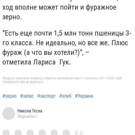
ход вполне может пойти и фуражное
зерно.
"Есть еще почти 1,5 млн тонн пшеницы 3-
го класса. Не идеально, но все же. Плюс
фураж (а что вы хотели?)", –
отметила
Лариса
Гук.
Якщо ви помітили помилку, виділіть необхідний текст і натисніть Ctrl + Enter, щоб
повідомити про це редакцію
#зерно
#запас
#экспорт
#хлеб
#Украина
Никола Тесла
Журналист
0,0