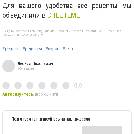
Для вашего удобства все рецепты мы
объединили в
СПЕЦТЕМЕ
Якщо ви помітили помилку, виділіть необхідний текст і натисніть Ctrl + Enter, щоб
повідомити про це редакцію
#рецепт
#рецепты
#пирог
#сыр
Леонид Лихолажин
Журналист
0,0
Авторизуйтесь
, щоб оцінити
Поділіться та підписуйтесь на наші джерела