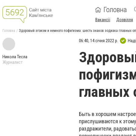
Головна
Вакансії
Дозвілля
Головна
Здоровый эгоизм и немного пофигизма: шесть знаков зодиака главных о
06:40, 14 січня 2022 р.
Над
Здоровый
Никола Тесла
Журналист
пофигизм
главных 
Быть в хорошем настрое
прислушиваются к этому
раздражители, радовать
периодически впадают в