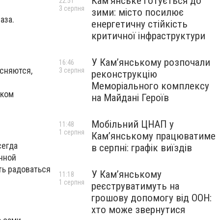
Кам’янське готується до
22:51
3 серпня
зими: місто посилює
аза.
енергетичну стійкість
критичної інфраструктури
У Кам’янському розпочали
16:46
есняются,
3 серпня
реконструкцію
Меморіального комплексу
аком
на Майдані Героїв
Мобільний ЦНАП у
11:48
1 серпня
Кам’янському працюватиме
сегда
в серпні: графік виїздів
нной
ть радоваться
У Кам’янському
11:18
1 серпня
реєструватимуть на
грошову допомогу від ООН:
хто може звернутися