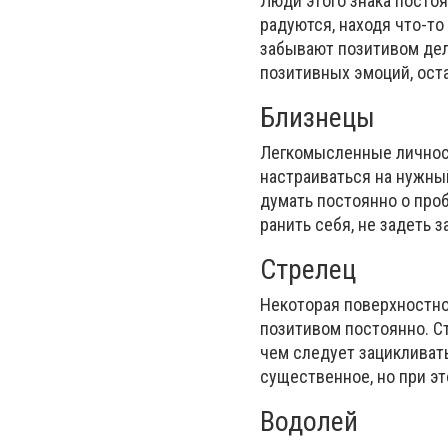
Люди этого знака посто
радуются, находя что-т
забывают позитивом дели
позитивных эмоций, ост
Близнецы
Легкомысленные личност
настраиваться на нужны
думать постоянно о про
ранить себя, не задеть 
Стрелец
Некоторая поверхностнос
позитивом постоянно. С
чем следует зацикливать
существенное, но при э
Водолей