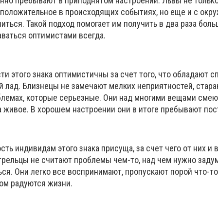
янно пребывают в приподнятом настроении. Львы не тольк
о положительное в происходящих событиях, но еще и с ок
ться. Такой подход помогает им получить в два раза бол
аваться оптимистами всегда.
и этого знака оптимистичны за счет того, что обладают 
й лад. Близнецы не замечают мелких неприятностей, стара
блемах, которые серьезные. Они над многими вещами смею
за живое. В хорошем настроении они в итоге пребывают пос
ть индивидам этого знака присуща, за счет чего от них и 
трельцы не считают проблемы чем-то, над чем нужно заду
ся. Они легко все воспринимают, пропускают порой что-то
том радуются жизни.