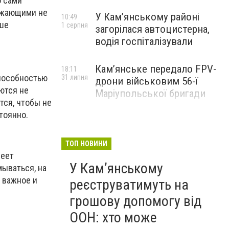
о сами
ружающими не
У Кам’янському районі
10:49
ьше
1 серпня
загорілася автоцистерна,
водія госпіталізували
Кам’янське передало FPV-
18:11
способностью
31 липня
дрони військовим 56-ї
ются не
Маріупольської бригади
тся, чтобы не
тоянно.
ТОП НОВИНИ
веет
У Кам’янському
мываться, на
 важное и
реєструватимуть на
грошову допомогу від
ООН: хто може