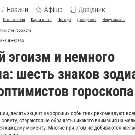
Новини
Афіша
Довідник
Оголошення
Карта міста
Погода
Довідкова
Нерухомість
птимистов гороскопа
ійне джерело
 эгоизм и немного
а: шесть знаков зоди
оптимистов гороскопа
нии, делать акцент на хороших событиях рекомендуют все
 совету, стараются не обращать никакого внимания на мел
ся каждому моменту. Многие при этом не добиваются жела
 уныние.