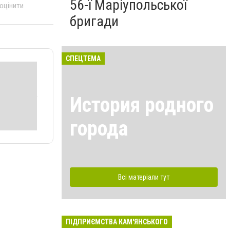
56-ї Маріупольської
 оцінити
бригади
СПЕЦТЕМА
История родного
города
Всі матеріали тут
ПІДПРИЄМСТВА КАМ'ЯНСЬКОГО