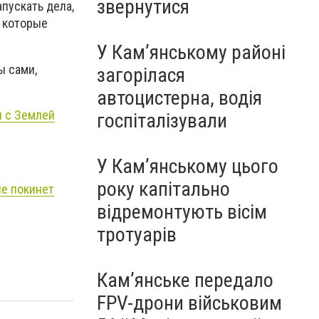
звернутися
пускать дела,
, которые
У Кам’янському районі
ы сами,
загорілася
автоцистерна, водія
я с Землей
госпіталізували
У Кам’янському цього
року капітально
не покинет
відремонтують вісім
тротуарів
Кам’янське передало
FPV-дрони військовим