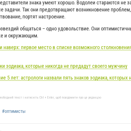
едставители знака умеют хорошо. Водолеи стараются не за
е задачи. Так они предотвращают возникновение проблем
твование, портят настроение.
звездий общаться – одно удовольствие. Они оптимистичн
же и окружающим.
и наверх: первое место в списке возможного столкновени
ки зодиака, которые никогда не предадут своего мужчину
ие 5 лет: астрологи назвали пять знаков зодиака, которых 
бхідний текст і натисніть Ctrl + Enter, щоб повідомити про це редакцію
#оптимисты