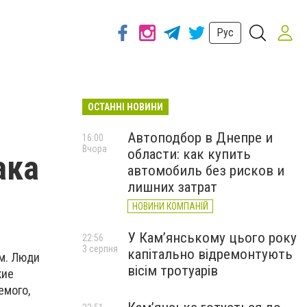
Рус
ОСТАННІ НОВИНИ
Автоподбор в Днепре и
16:00
Вчора
области: как купить
ака
автомобиль без рисков и
лишних затрат
НОВИНИ КОМПАНІЙ
У Кам’янському цього року
22:56
3 серпня
капітально відремонтують
м. Люди
вісім тротуарів
кие
емого,