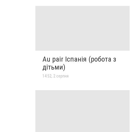
Au pair Іспанія (робота з
дітьми)
14:52, 2 серпня