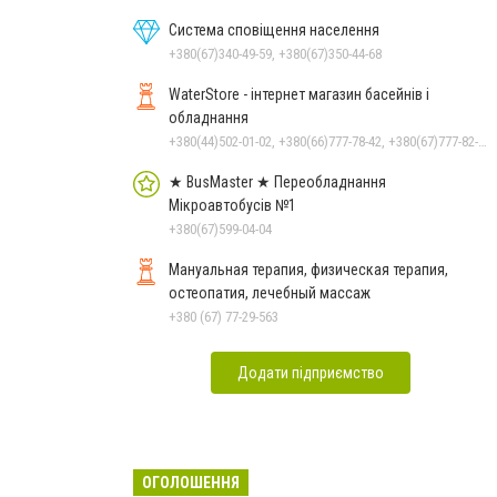
Система сповіщення населення
+380(67)340-49-59, +380(67)350-44-68
WaterStore - інтернет магазин басейнів і
обладнання
+380(44)502-01-02, +380(66)777-78-42, +380(67)777-82-19, +380(67)890-80-80, +380(73)890-80-80, +380(44)502-01-03
★ BusMaster ★ Переобладнання
Мікроавтобусів №1
+380(67)599-04-04
Мануальная терапия, физическая терапия,
остеопатия, лечебный массаж
+380 (67) 77-29-563
Додати підприємство
ОГОЛОШЕННЯ