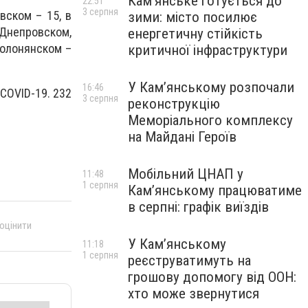
Кам’янське готується до
22:51
3 серпня
вском – 15, в
зими: місто посилює
в Днепровском,
енергетичну стійкість
Солонянском –
критичної інфраструктури
У Кам’янському розпочали
16:46
COVID-19. 232
3 серпня
реконструкцію
Меморіального комплексу
на Майдані Героїв
Мобільний ЦНАП у
11:48
1 серпня
Кам’янському працюватиме
в серпні: графік виїздів
 оцінити
У Кам’янському
11:18
1 серпня
реєструватимуть на
грошову допомогу від ООН:
хто може звернутися