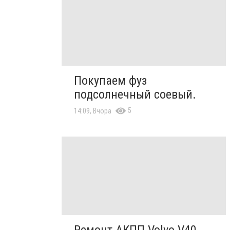
Покупаем фуз
подсолнечный соевый.
5
14:09, Вчора
Ремонт АКПП Volvo V40