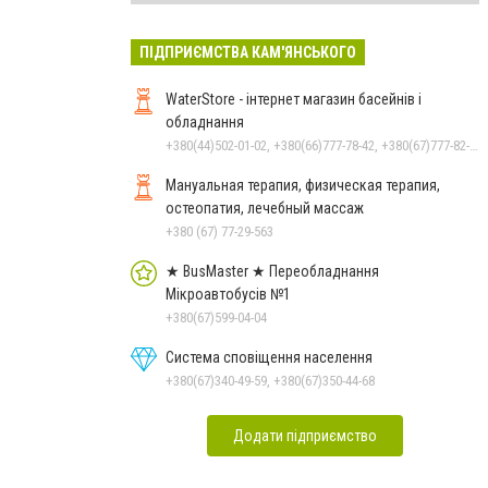
ПІДПРИЄМСТВА КАМ'ЯНСЬКОГО
WaterStore - інтернет магазин басейнів і
обладнання
+380(44)502-01-02, +380(66)777-78-42, +380(67)777-82-19, +380(67)890-80-80, +380(73)890-80-80, +380(44)502-01-03
Мануальная терапия, физическая терапия,
остеопатия, лечебный массаж
+380 (67) 77-29-563
★ BusMaster ★ Переобладнання
Мікроавтобусів №1
+380(67)599-04-04
Система сповіщення населення
+380(67)340-49-59, +380(67)350-44-68
Додати підприємство