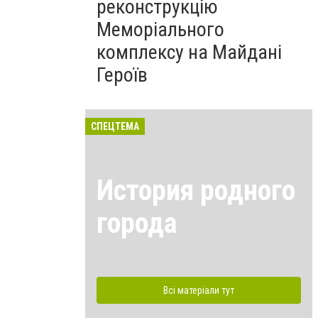
реконструкцію
Меморіального
комплексу на Майдані
Героїв
СПЕЦТЕМА
История родного
города
Всі матеріали тут