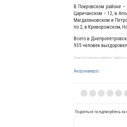
В Покровском районе – 
Царичанском – 12, в Апо
Магдалиновском и Петро
по 2, в Криворожском, Н
Всего в Днепропетровск
935 человек выздоровел
Якщо ви помітили помилку, виділіть нео
#коронавирус
Поділіться та підписуйтесь на