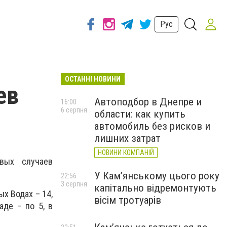
Рус
ОСТАННІ НОВИНИ
ев
Автоподбор в Днепре и
16:00
6 серпня
области: как купить
автомобиль без рисков и
лишних затрат
НОВИНИ КОМПАНІЙ
вых случаев
У Кам’янському цього року
22:56
3 серпня
капітально відремонтують
ых Водах – 14,
вісім тротуарів
аде – по 5, в