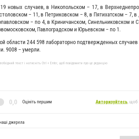
19 новых случаев, в Никопольском – 17, в Верхнеднепро
столовском – 11, в Петриковском – 8, в Пятихатском – 7, 
павловском – по 4, в Криничанском, Синельниковском и 
овомосковском, Павлоградском и Юрьевском – по 1.
ой области 244 598 лабораторно подтвержденных случаев 
и. 9008 – умерли.
бхідний текст і натисніть Ctrl + Enter, щоб повідомити про це редакцію
0,0
Оцініть першим
Авторизуйтесь
, щоб
 наші джерела