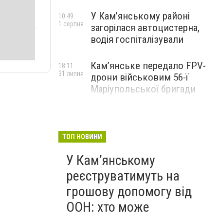
У Кам’янському районі
10:49
1 серпня
загорілася автоцистерна,
водія госпіталізували
Кам’янське передало FPV-
18:11
31 липня
дрони військовим 56-ї
Маріупольської бригади
ТОП НОВИНИ
У Кам’янському
реєструватимуть на
грошову допомогу від
ООН: хто може