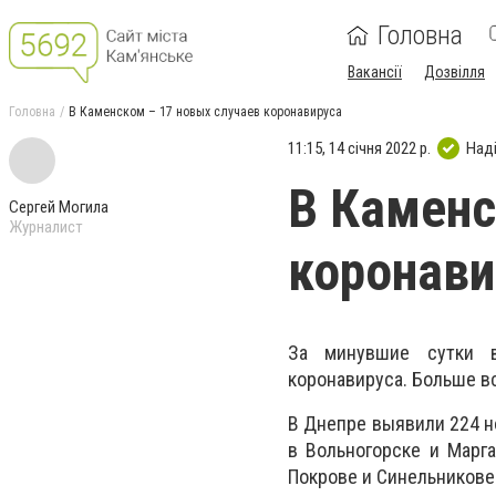
Головна
Вакансії
Дозвілля
Головна
В Каменском – 17 новых случаев коронавируса
11:15, 14 січня 2022 р.
Над
В Каменс
Сергей Могила
Журналист
коронави
За минувшие сутки в
коронавируса. Больше в
В Днепре выявили 224 но
в Вольногорске и Марга
Покрове и Синельникове 