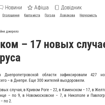
Новини
Афіша
Довідник
Оголошення
Карта міста
Погода
Довідкова
Нерухомість
ійне джерело
ком – 17 новых случа
руса
 Днепропетровской области зафиксировали 427 но
сего – в Днепре. Еще 300 жителей выздоровели.
вых случая, в Кривом Роге – 22, в Каменском – 17, в Желт
нце – по 9, в Новомосковске – 7, в Никополе и Павлогр
– по 2.