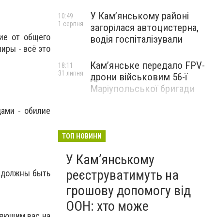
У Кам’янському районі
10:49
1 серпня
загорілася автоцистерна,
ние от общего
водія госпіталізували
иры - всё это
Кам’янське передало FPV-
18:11
31 липня
дрони військовим 56-ї
Маріупольської бригади
дами - обилие
ТОП НОВИНИ
У Кам’янському
реєструватимуть на
) должны быть
.
грошову допомогу від
ООН: хто може
ляющим вас на