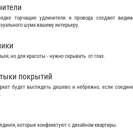
нители
ядке торчащие удлинители и провода создают видим
изуального шума вашему интерьеру.
ники
льзя, но для красоты - нужно скрывать от глаз.
стыки покрытий
ркет будет выглядеть дешево и небрежно, если соедине
.
олдинги, которые конфликтуют с дизайном квартиры.