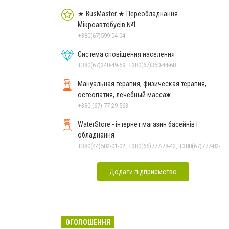
★ BusMaster ★ Переобладнання
Мікроавтобусів №1
+380(67)599-04-04
Система сповіщення населення
+380(67)340-49-59, +380(67)350-44-68
Мануальная терапия, физическая терапия,
остеопатия, лечебный массаж
+380 (67) 77-29-563
WaterStore - інтернет магазин басейнів і
обладнання
+380(44)502-01-02, +380(66)777-78-42, +380(67)777-82-19, +380(67)890-80-80, +380(73)890-80-80, +380(44)502-01-03
Додати підприємство
ОГОЛОШЕННЯ