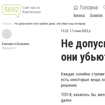
Головна
Вакансії
Дозвілля
Головна
Не допускайте этих ошибок дома: они убьют ваш интерьер
15:23, 17 січня 2022 р.
Не допус
Елизавета Бельмас
Журналіст
они убью
Каждая хозяйка стреми
есть некоторые вещи, к
решения.
ТОП-8, казалось бы, ме
далее.