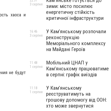
Кам’янське готується до
22:51
3 серпня
зими: місто посилює
енергетичну стійкість
ость хаоса и
критичної інфраструктури
У Кам’янському розпочали
16:46
3 серпня
реконструкцію
Меморіального комплексу
на Майдані Героїв
Мобільний ЦНАП у
11:48
1 серпня
Кам’янському працюватиме
ния не будут
в серпні: графік виїздів
У Кам’янському
11:18
1 серпня
реєструватимуть на
грошову допомогу від ООН:
хто може звернутися