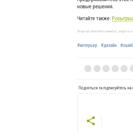
новые решения.
Читайте также:
Розыгрыш
Якщо ви помітили помилку, виділіть нео
#интерьер
#дизайн
#ошиб
Поділіться та підписуйтесь на