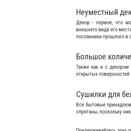
Неуместный де
Декор - первое, что м
внешнего вида его места
посланники прошлого в 
Большое количе
Также как и с декором 
открытых поверхностей 
Сушилки для бе
Все бытовые принадлежн
спрятаны, поскольку ник
Придерживайтесь этих п