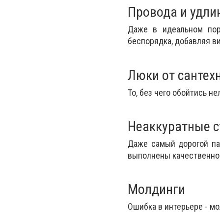
Провода и удли
Даже в идеальном пор
беспорядка, добавляя в
Люки от сантех
То, без чего обойтись не
Неаккуратные 
Даже самый дорогой па
выполнены качественно
Молдинги
Ошибка в интерьере - м