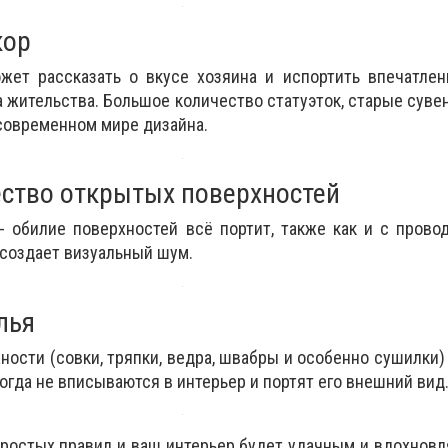
кор
ожет рассказать о вкусе хозяина и испортить впечатле
 жительства. Большое количество статуэток, старые сувен
современном мире дизайна.
ство открытых поверхностей
- обилие поверхностей всё портит, также как и с прово
создает визуальный шум.
лья
ости (совки, тряпки, ведра, швабры и особенно сушилки
огда не вписываются в интерьер и портят его внешний вид
ростых правил и ваш интерьер будет удачным и вдохнов