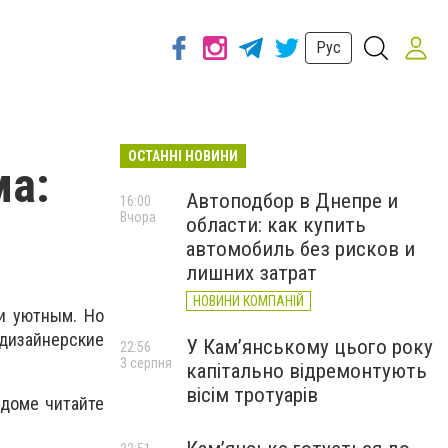
Рус
ОСТАННІ НОВИНИ
ма:
Автоподбор в Днепре и
16:00
Вчора
области: как купить
автомобиль без рисков и
лишних затрат
НОВИНИ КОМПАНІЙ
и уютным. Но
 дизайнерские
У Кам’янському цього року
22:56
3 серпня
капітально відремонтують
вісім тротуарів
 доме читайте