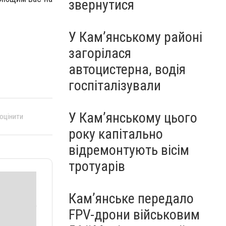
звернутися
У Кам’янському районі
загорілася
автоцистерна, водія
госпіталізували
У Кам’янському цього
 оцінити
року капітально
відремонтують вісім
тротуарів
Кам’янське передало
FPV-дрони військовим