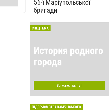
56-ї Маріупольської
бригади
СПЕЦТЕМА
История родного
города
Всі матеріали тут
ПІДПРИЄМСТВА КАМ'ЯНСЬКОГО