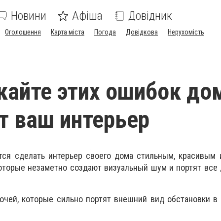
Новини
Афіша
Довідник
Оголошення
Карта міста
Погода
Довідкова
Нерухомість
кайте этих ошибок до
т ваш интерьер
тся сделать интерьер своего дома стильным, красивым 
оторые незаметно создают визуальный шум и портят все
лочей, которые сильно портят внешний вид обстановки в