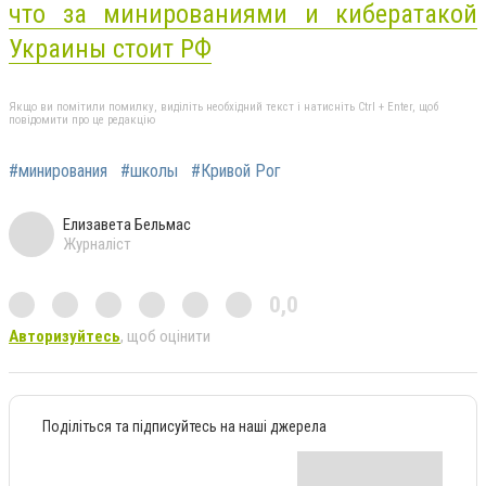
что за минированиями и
кибератакой
Украины стоит РФ
Якщо ви помітили помилку, виділіть необхідний текст і натисніть Ctrl + Enter, щоб
повідомити про це редакцію
#минирования
#школы
#Кривой Рог
Елизавета Бельмас
Журналіст
0,0
Авторизуйтесь
, щоб оцінити
Поділіться та підписуйтесь на наші джерела