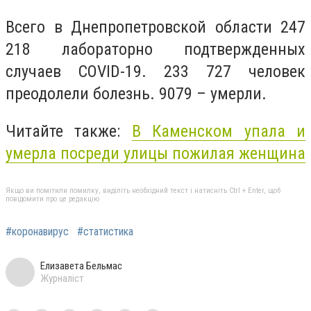
Всего в Днепропетровской области 247
218 лабораторно подтвержденных
случаев COVID-19. 233 727 человек
преодолели болезнь. 9079 – умерли.
Читайте также:
В Каменском упала и
умерла посреди улицы пожилая женщина
Якщо ви помітили помилку, виділіть необхідний текст і натисніть Ctrl + Enter, щоб
повідомити про це редакцію
#коронавирус
#статистика
Елизавета Бельмас
Журналіст