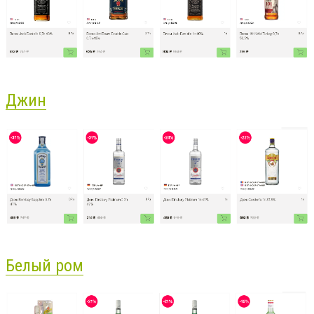
Джин
Белый ром