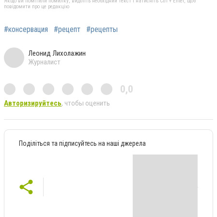
Якщо ви помітили помилку, виділіть необхідний текст і натисніть Ctrl + Enter, щоб
повідомити про це редакцію
#консервация
#рецепт
#рецепты
Леонид Лихолажин
Журналист
0,0
Авторизируйтесь
, чтобы оценить
Поділіться та підписуйтесь на наші джерела