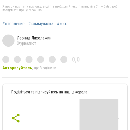
Якщо ви помітили помилку, виділіть необхідний текст і натисніть Ctrl + Enter, щоб
повідомити про це редакцію
#отопление
#коммуналка
#жкх
Леонид Лихолажин
Журналист
0,0
Авторизуйтесь
, щоб оцінити
Поділіться та підписуйтесь на наші джерела