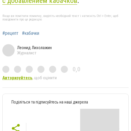
с добавлением кабачков
.
Якщо ви помітили помилку, виділіть необхідний текст і натисніть Ctrl + Enter, щоб
повідомити про це редакцію
#рецепт
#кабачки
Леонид Лихолажин
Журналист
0,0
Авторизуйтесь
, щоб оцінити
Поділіться та підписуйтесь на наші джерела