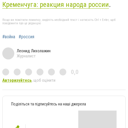
Кременчуга: реакция народа россии
.
Якщо ви помітили помилку, виділіть необхідний текст і натисніть Ctrl + Enter, щоб
повідомити про це редакцію
#война
#россия
Леонид Лихолажин
Журналист
0,0
Авторизуйтесь
, щоб оцінити
Поділіться та підписуйтесь на наші джерела