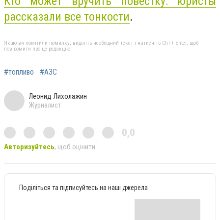
Кто может вручить повестку: юристы
рассказали все тонкости
.
Якщо ви помітили помилку, виділіть необхідний текст і натисніть Ctrl + Enter, щоб
повідомити про це редакцію
#топливо
#АЗС
Леонид Лихолажин
Журналист
0,0
Авторизуйтесь
, щоб оцінити
Поділіться та підписуйтесь на наші джерела