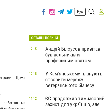
Рус
ОСТАННІ НОВИНИ
Андрій Білоусов привітав
12:15
будівельників із
професійним святом
У Кам’янському планують
12:15
етрович. Дома
створити мережу
ветеранського бізнесу
.
ЄС продовжив тимчасовий
11:12
 работал на
захист для українців, але
ой войны стал