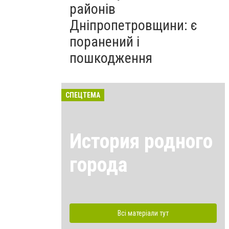
районів
Дніпропетровщини: є
поранений і
пошкодження
СПЕЦТЕМА
История родного
города
Всі матеріали тут