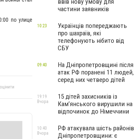
ввів нову умову для
частини заявників
0:00 по улице
Українців попереджають
10:23
про шахраїв, які
телефонують нібито від
СБУ
На Дніпропетровщині після
09:40
атак РФ поранені 11 людей,
серед них четверо дітей
 оцінити
15 дітей захисників із
19:19
Вчора
Кам’янського вирушили на
відпочинок до Німеччини
РФ атакувала шість районів
10:40
Вчора
Дніпропетровщини: є