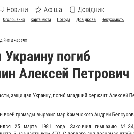
Новини
Афіша
Довідник
Оголошення
Карта міста
Погода
Довідкова
Нерухомість
дійне джерело
Украину погиб
ин Алексей Петрович
асти, защищая Украину, погиб младший сержант Алексей П
и всей громады выразил мэр Каменского Андрей Белоусов
дился 25 марта 1981 года. Закончил гимназию №34,
нате. Был участником АТО. С первого дня полномасштабн