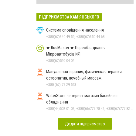
ПІДПРИЄМСТВА КАМ'ЯНСЬКОГО
Система сповіщення населення
+380(67)340-49-59, +380(67)350-44-68
★ BusMaster ★ Переобладнання
Мікроавтобусів №1
+380(67)599-04-04
Мануальная терапия, физическая терапия,
остеопатия, лечебный массаж
+380 (67) 77-29-563
WaterStore - інтернет магазин басейнів і
обладнання
+380(44)502-01-02, +380(66)777-78-42, +380(67)777-82-19, +380(67)890-80-80, +380(73)890-80-80, +380(44)502-01-03
Додати підприємство