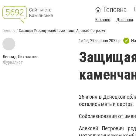
Головна
Вакансії
Дозвілля
Головна
Защищая Украину погиб каменчанин Алексей Петрович
15:15, 29 червня 2022 р.
На
Защищая 
Леонид Лихолажин
Журналист
каменчан
26 июня в Донецкой обл
остались мать и сестра.
Соболезнования от имен
Алексей Петрович ро
металлургическом комби