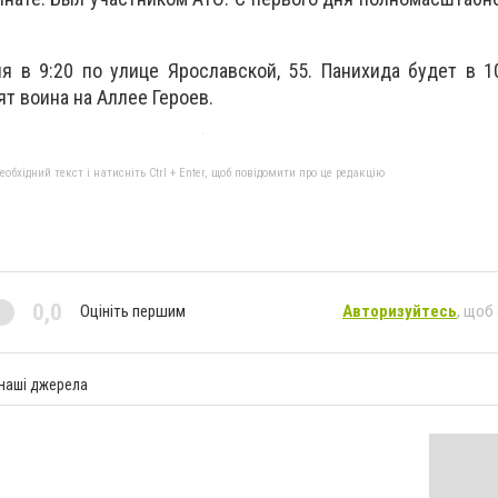
 в 9:20 по улице Ярославской, 55. Панихида будет в 1
ят воина на Аллее Героев.
бхідний текст і натисніть Ctrl + Enter, щоб повідомити про це редакцію
0,0
Оцініть першим
Авторизуйтесь
, щоб
 наші джерела