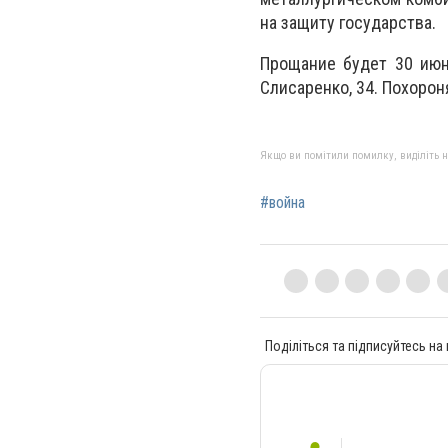
на защиту государства.
Прощание будет 30 июня
Слисаренко, 34. Похорон
Якщо ви помітили помилку, виділіть нео
#война
Поділіться та підписуйтесь на