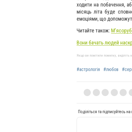
ходити на побачення, а
місяць літа буде спов
емоціями, що допоможуть
Читайте також:
М'ясорубк
Вони бачать людей наскр
Якщо ви помітили помилку, виділіть нео
#астрологія
#любов
#сер
Поділіться та підписуйтесь на