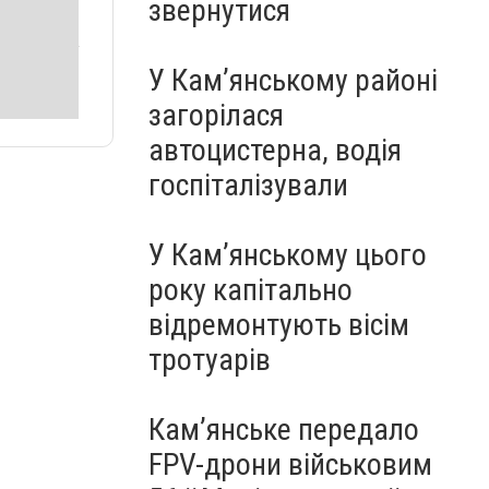
звернутися
У Кам’янському районі
загорілася
автоцистерна, водія
госпіталізували
У Кам’янському цього
року капітально
відремонтують вісім
тротуарів
Кам’янське передало
FPV-дрони військовим