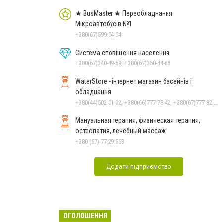
★ BusMaster ★ Переобладнання
Мікроавтобусів №1
+380(67)599-04-04
Система сповіщення населення
+380(67)340-49-59, +380(67)350-44-68
WaterStore - інтернет магазин басейнів і
обладнання
+380(44)502-01-02, +380(66)777-78-42, +380(67)777-82-19, +380(67)890-80-80, +380(73)890-80-80, +380(44)502-01-03
Мануальная терапия, физическая терапия,
остеопатия, лечебный массаж
+380 (67) 77-29-563
Додати підприємство
ОГОЛОШЕННЯ