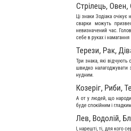
Стрілець, Овен,
Ці знаки Зодіака очікує 
сварки можуть призвес
невизначений час. Голо
себе в руках і намагання
Терези, Рак, Дів
Три знака, які відчують
швидко налагоджувати з
нудним.
Козеріг, Риби, Т
А от у людей, що народи
буде спокійним і гладким,
Лев, Водолій, Б
І, нарешті, ті, для кого