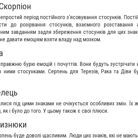
 Скорпіон
непростий період постійного з
’
ясовування стосунків. Пості
ти до розірвання стосунків, взаємного розставання 
вним завданням задля збереження стосунків для цих знак
 не давати емоціям взяти владу над мозком.
а
 справжню бурю емоцій і почуттів. Вони будуть зустрічати
 ними стосунками. Серпень для Терезів, Рака та Діви б
елець
лися під цими знаками не очікується особливих змін. Їх ж
 як і було до того. У цьому також є свої плюси.
лизнюки
 серпень буде доволі щасливим. Люди цих знаків, які не мають