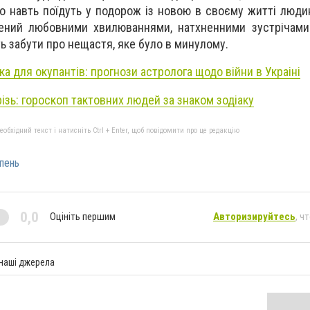
бо навть поїдуть у подорож із новою в своєму житті люди
нений любовними хвилюваннями, натхненними зустрічами
 забути про нещастя, яке було в минулому.
а для окупантів: прогнози астролога щодо війни в Украіні
ізь: гороскоп тактовних людей за знаком зодіаку
бхідний текст і натисніть Ctrl + Enter, щоб повідомити про це редакцію
пень
0,0
Оцініть першим
Авторизируйтесь
, ч
 наші джерела