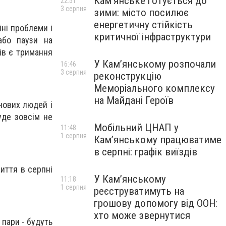
Кам’янське готується до
22:51
3 серпня
зими: місто посилює
енергетичну стійкість
йні проблеми і
критичної інфраструктури
або паузи на
ів є тримання
У Кам’янському розпочали
16:46
3 серпня
реконструкцію
Меморіального комплексу
на Майдані Героїв
 нових людей і
уде зовсім не
Мобільний ЦНАП у
11:48
1 серпня
Кам’янському працюватиме
в серпні: графік виїздів
иття в серпні
У Кам’янському
11:18
1 серпня
реєструватимуть на
грошову допомогу від ООН:
хто може звернутися
 пари - будуть