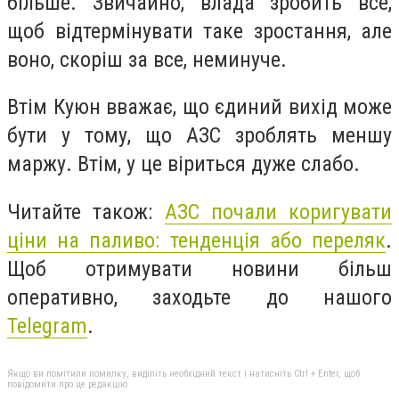
більше. Звичайно, влада зробить все,
щоб відтермінувати таке зростання, але
воно, скоріш за все, неминуче.
Втім Куюн вважає, що єдиний вихід може
бути у тому, що АЗС зроблять меншу
маржу. Втім, у це віриться дуже слабо.
Читайте також:
АЗС почали коригувати
ціни на паливо: тенденція або переляк
.
Щоб отримувати новини більш
оперативно, заходьте до нашого
Telegram
.
Якщо ви помітили помилку, виділіть необхідний текст і натисніть Ctrl + Enter, щоб
повідомити про це редакцію