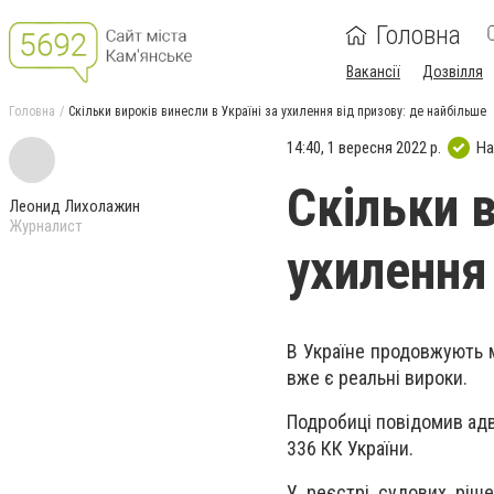
Головна
Вакансії
Дозвілля
Головна
Скільки вироків винесли в Україні за ухилення від призову: де найбільше
14:40, 1 вересня 2022 р.
На
Скільки в
Леонид Лихолажин
Журналист
ухилення
В Україне продовжують мо
вже є реальні вироки.
Подробиці повідомив адв
336 КК України.
У реєстрі судових ріш