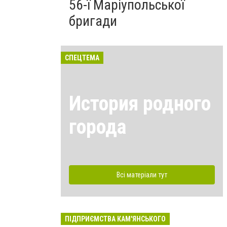
56-ї Маріупольської
бригади
СПЕЦТЕМА
История родного
города
Всі матеріали тут
ПІДПРИЄМСТВА КАМ'ЯНСЬКОГО