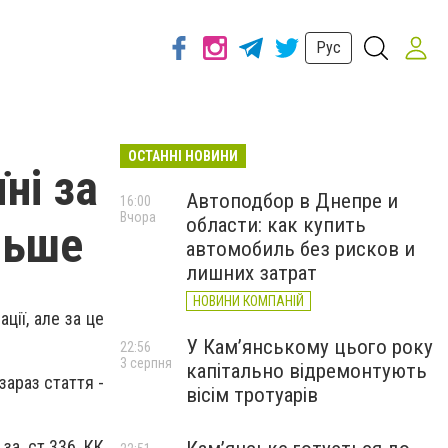
Рус
ОСТАННІ НОВИНИ
ні за
Автоподбор в Днепре и
16:00
Вчора
области: как купить
льше
автомобиль без рисков и
лишних затрат
НОВИНИ КОМПАНІЙ
ції, але за це
У Кам’янському цього року
22:56
3 серпня
капітально відремонтують
араз стаття -
вісім тротуарів
за ст.336 КК