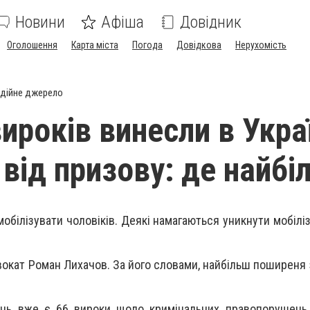
Новини
Афіша
Довідник
Оголошення
Карта міста
Погода
Довідкова
Нерухомість
дійне джерело
ироків винесли в Украї
 від призову: де найбі
білізувати чоловіків. Деякі намагаються уникнути мобіліза
окат Роман Лихачов. За його словами, найбільш поширеня з
ень вже є 66 вироки щодо кримінальних правопорушень 