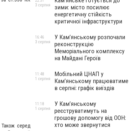
Кам’янське готується до
22:51
3 серпня
зими: місто посилює
енергетичну стійкість
критичної інфраструктури
У Кам’янському розпочали
16:46
3 серпня
реконструкцію
Меморіального комплексу
на Майдані Героїв
Мобільний ЦНАП у
11:48
1 серпня
Кам’янському працюватиме
в серпні: графік виїздів
У Кам’янському
11:18
1 серпня
реєструватимуть на
грошову допомогу від ООН:
хто може звернутися
. Також серед