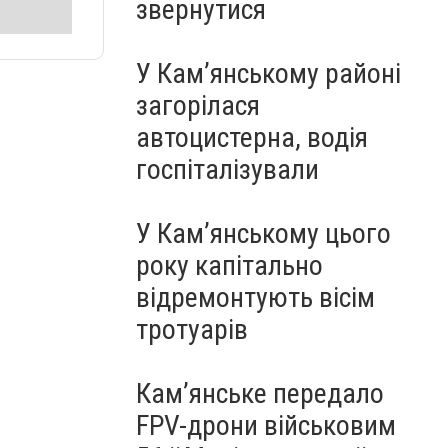
звернутися
У Кам’янському районі
загорілася
автоцистерна, водія
госпіталізували
У Кам’янському цього
року капітально
відремонтують вісім
тротуарів
Кам’янське передало
FPV-дрони військовим