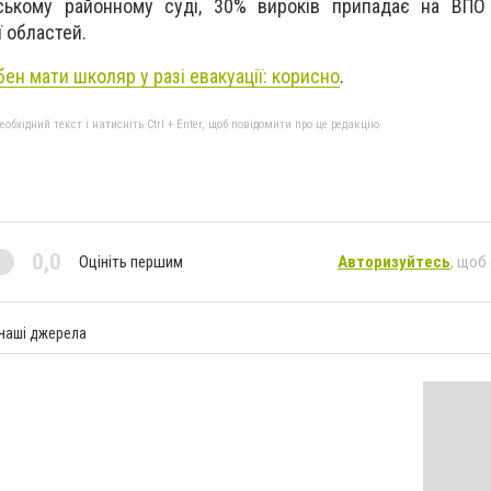
ькому районному суді, 30% вироків припадає на ВПО 
ї областей.
ен мати школяр у разі евакуації: корисно
.
бхідний текст і натисніть Ctrl + Enter, щоб повідомити про це редакцію
0,0
Оцініть першим
Авторизуйтесь
, щоб
 наші джерела