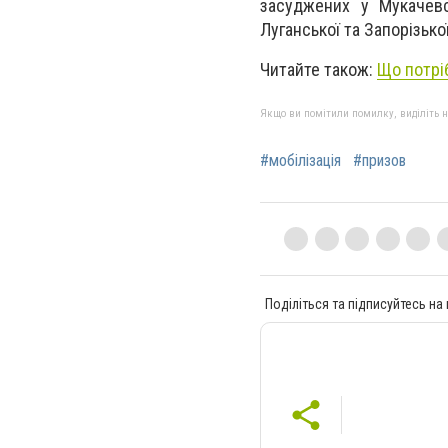
засуджених у Мукачевс
Луганської та Запорізько
Читайте також:
Що потріб
Якщо ви помітили помилку, виділіть нео
#мобілізація
#призов
Поділіться та підписуйтесь на