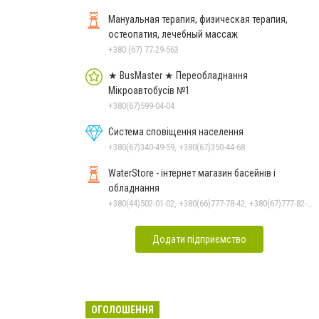
Мануальная терапия, физическая терапия,
остеопатия, лечебный массаж
+380 (67) 77-29-563
★ BusMaster ★ Переобладнання
Мікроавтобусів №1
+380(67)599-04-04
Система сповіщення населення
+380(67)340-49-59, +380(67)350-44-68
WaterStore - інтернет магазин басейнів і
обладнання
+380(44)502-01-02, +380(66)777-78-42, +380(67)777-82-19, +380(67)890-80-80, +380(73)890-80-80, +380(44)502-01-03
Додати підприємство
ОГОЛОШЕННЯ