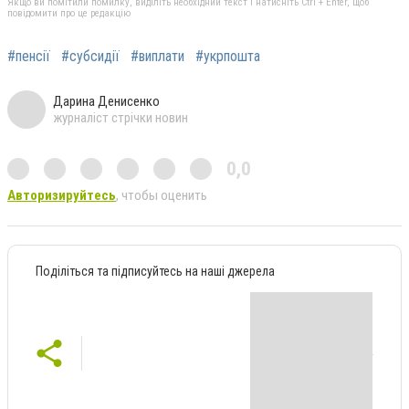
Якщо ви помітили помилку, виділіть необхідний текст і натисніть Ctrl + Enter, щоб
повідомити про це редакцію
#пенсії
#субсидії
#виплати
#укрпошта
Дарина Денисенко
журналіст стрічки новин
0,0
Авторизируйтесь
, чтобы оценить
Поділіться та підписуйтесь на наші джерела