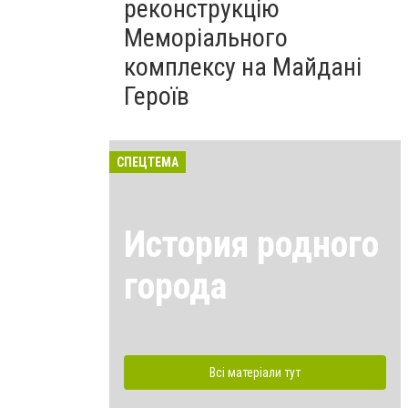
реконструкцію
Меморіального
комплексу на Майдані
Героїв
СПЕЦТЕМА
История родного
города
Всі матеріали тут