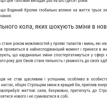
 що цей талісман випадає раз на шістдесят років.
 що Водяний Кролик глобально вплине на життя трьох зна
знання.
льного кола, яких шокують зміни в нов
 стане роком можливостей у прояві талантів і вмінь, які ні
нів проявиться в найнесподіваніший момент і принесе в жи
зують, що кардинальні зміни спостерігатимуться у сфері к
о року для Овнів стане пильність і уважність до своїх зді
ьців не став щасливим і успішним, особливо в особист
 настає, обіцяє Стрільцям зміни в кращий бік, приплив енергі
овоприбулі життєві сили, безумовно, притягнуть до Стріл
оятися нового і не сумніватися в собі.