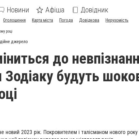
Новини
Афіша
Довідник
Оголошення
Карта міста
Погода
Довідкова
Нерухомість
ому році
дійне джерело
іниться до невпізнанн
и Зодіаку будуть шоков
оці
е новий 2023 рік. Покровителем і талісманом нового року