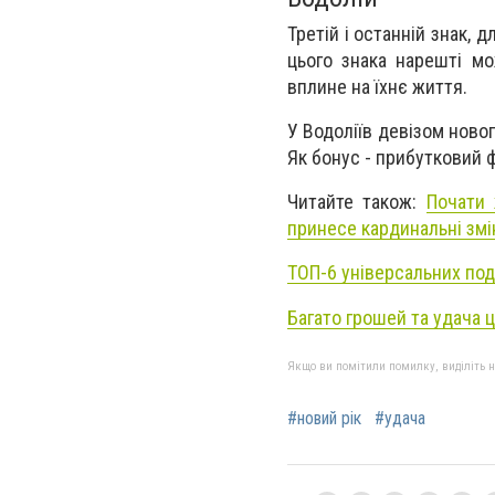
Третій і останній знак,
цього знака нарешті м
вплине на їхнє життя.
У Водоліїв девізом ново
Як бонус - прибутковий ф
Читайте також:
Почати 
принесе кардинальні змін
ТОП-6 універсальних под
Багато грошей та удача ц
Якщо ви помітили помилку, виділіть нео
#новий рік
#удача