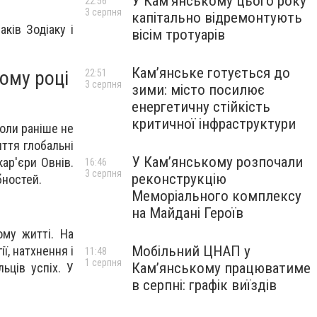
У Кам’янському цього року
22:56
3 серпня
капітально відремонтують
ків Зодіаку і
вісім тротуарів
Кам’янське готується до
ому році
22:51
3 серпня
зими: місто посилює
енергетичну стійкість
критичної інфраструктури
коли раніше не
ття глобальні
У Кам’янському розпочали
ар'єри Овнів.
16:46
3 серпня
реконструкцію
бностей.
Меморіального комплексу
на Майдані Героїв
ому житті. На
Мобільний ЦНАП у
ї, натхнення і
11:48
1 серпня
Кам’янському працюватиме
ьців успіх. У
в серпні: графік виїздів