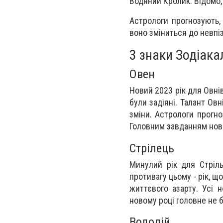
Водяний Кролик. Відомо,
Астрологи прогнозують,
воно зміниться до невпі
3 знаки Зодіака
Овен
Новий 2023 рік для Овнів
були задіяні. Талант Ов
зміни. Астрологи прогно
Головним завданням новог
Стрілець
Минулий рік для Стріл
противагу цьому - рік, що
життєвого азарту. Усі н
новому році головне не б
Водолій