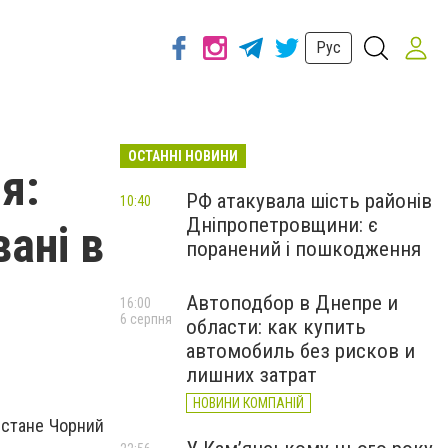
Рус
ОСТАННІ НОВИНИ
я:
РФ атакувала шість районів
10:40
Дніпропетровщини: є
ані в
поранений і пошкодження
Автоподбор в Днепре и
16:00
6 серпня
области: как купить
автомобиль без рисков и
лишних затрат
НОВИНИ КОМПАНІЙ
 стане Чорний