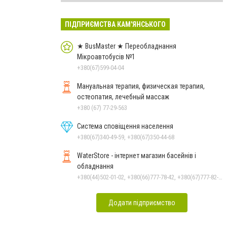
ПІДПРИЄМСТВА КАМ'ЯНСЬКОГО
★ BusMaster ★ Переобладнання
Мікроавтобусів №1
+380(67)599-04-04
Мануальная терапия, физическая терапия,
остеопатия, лечебный массаж
+380 (67) 77-29-563
Система сповіщення населення
+380(67)340-49-59, +380(67)350-44-68
WaterStore - інтернет магазин басейнів і
обладнання
+380(44)502-01-02, +380(66)777-78-42, +380(67)777-82-19, +380(67)890-80-80, +380(73)890-80-80, +380(44)502-01-03
Додати підприємство