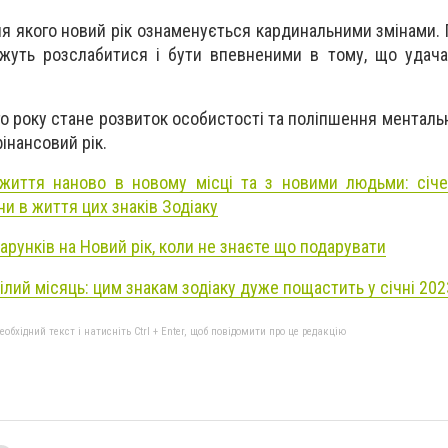
 для якого новий рік ознаменується кардинальними змінами
ожуть розслабитися і бути впевненими в тому, що удач
го року стане розвиток особистості та поліпшення менталь
інансовий рік.
життя наново в новому місці та з новими людьми: січ
и в життя цих знаків Зодіаку
арунків на Новий рік, коли не знаєте що подарувати
ілий місяць: цим знакам зодіаку дуже пощастить у січні 202
бхідний текст і натисніть Ctrl + Enter, щоб повідомити про це редакцію