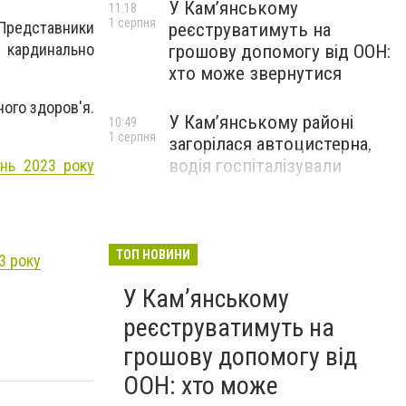
У Кам’янському
11:18
1 серпня
. Представники
реєструватимуть на
а кардинально
грошову допомогу від ООН:
хто може звернутися
ного здоров'я.
У Кам’янському районі
10:49
1 серпня
загорілася автоцистерна,
водія госпіталізували
ень 2023 року
ТОП НОВИНИ
3 року
У Кам’янському
реєструватимуть на
грошову допомогу від
ООН: хто може