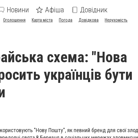
Новини
Афіша
Довідник
Оголошення
Карта міста
Погода
Довідкова
Нерухомість
айська схема: "Нова
росить українців бути
и
икористовують "Нову Пошту", як певний бренд для свої злод
передодні свята 8 Березня в соціальних мережах зловмисн