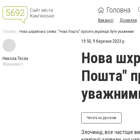
Головна
Вакансії
Дозвілля
Головна
Нова шхрайська схема: "Нова Пошта" просить українців бути уважними
19:50, 9 березня 2023 р.
Нова шхр
Никола Тесла
Журналист
Пошта" п
уважним
Читать на русском
Злочинці, все частіше в
компанії заявили, що на