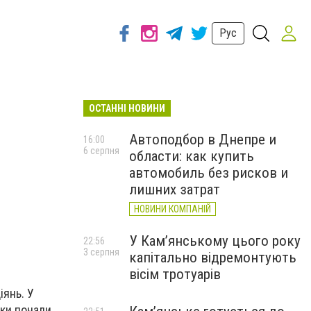
Рус
ОСТАННІ НОВИНИ
Автоподбор в Днепре и
16:00
6 серпня
области: как купить
автомобиль без рисков и
лишних затрат
НОВИНИ КОМПАНІЙ
У Кам’янському цього року
22:56
3 серпня
капітально відремонтують
вісім тротуарів
іянь. У
ики почали