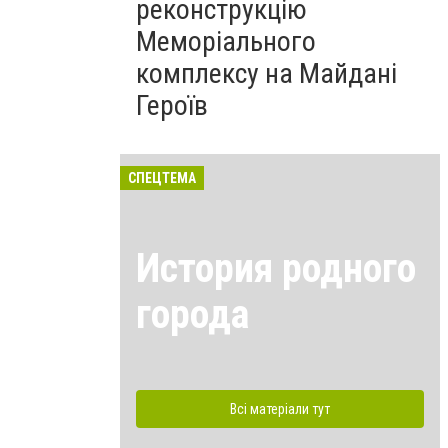
реконструкцію
Меморіального
комплексу на Майдані
Героїв
СПЕЦТЕМА
История родного
города
Всі матеріали тут