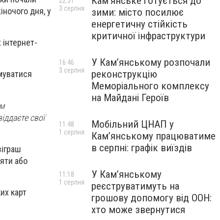
Кам’янське готується до
22:51
3 серпня
ночого дня, у
зими: місто посилює
енергетичну стійкість
критичної інфраструктури
 інтернет-
У Кам’янському розпочали
16:46
3 серпня
реконструкцію
муватися
Меморіального комплексу
на Майдані Героїв
ям
іддаєте свої
Мобільний ЦНАП у
11:48
1 серпня
Кам’янському працюватиме
в серпні: графік виїздів
зіграш
ляти або
У Кам’янському
11:18
1 серпня
реєструватимуть на
ких карт
грошову допомогу від ООН:
хто може звернутися