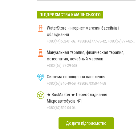
ПІДПРИЄМСТВА КАМ'ЯНСЬКОГО
WaterStore - інтернет магазин басейнів і
обладнання
+380(44)502-01-02, +380(66)777-78-42, +380(67)777-82-19, +380(67)890-80-80, +380(73)890-80-80, +380(44)502-01-03
Мануальная терапия, физическая терапия,
остеопатия, лечебный массаж
+380 (67) 77-29-563
Система сповіщення населення
+380(67)340-49-59, +380(67)350-44-68
★ BusMaster ★ Переобладнання
Мікроавтобусів №1
+380(67)599-04-04
Додати підприємство