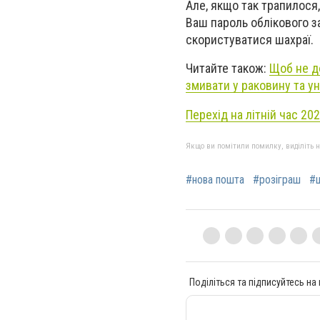
Але, якщо так трапилося
Ваш пароль облікового за
скористуватися шахраї.
Читайте також:
Щоб не д
змивати у раковину та ун
Перехід на літній час 20
Якщо ви помітили помилку, виділіть нео
#нова пошта
#розіграш
#
Поділіться та підписуйтесь на