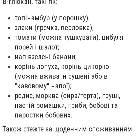
B-глюкан, такі як:
топінамбур (у порошку);
злаки (гречка, перловка);
томати (можна тушкувати), цибуля
порей і шалот;
напівзелені банани;
корінь лопуха, корінь цикорію
(можна вживати сушені або в
"кавовому" напої);
редис, морква (сира/терта), груші,
настій ромашки, гриби, бобові та
паростки бобових.
Також стежте за щоденним споживанням