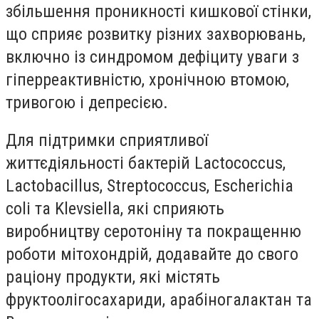
збільшення проникності кишкової стінки,
що сприяє розвитку різних захворювань,
включно із синдромом дефіциту уваги з
гіперреактивністю, хронічною втомою,
тривогою і депресією.
Для підтримки сприятливої
життєдіяльності бактерій Lactococcus,
Lactobacillus, Streptococcus, Escherichia
coli та Klevsiella, які сприяють
виробництву серотоніну та покращенню
роботи мітохондрій, додавайте до свого
раціону продукти, які містять
фруктоолiгосахариди, арабіногалактан та