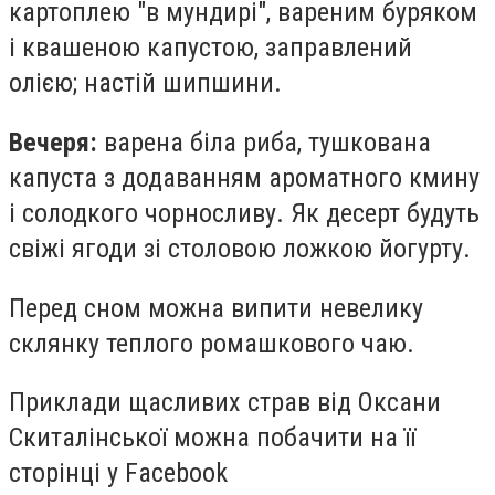
картоплею "в мундирі", вареним буряком
і квашеною капустою, заправлений
олією; настій шипшини.
Вечеря:
варена біла риба, тушкована
капуста з додаванням ароматного кмину
і солодкого чорносливу. Як десерт будуть
свіжі ягоди зі столовою ложкою йогурту.
Перед сном можна випити невелику
склянку теплого ромашкового чаю.
Приклади щасливих страв від Оксани
Скиталінської можна побачити на її
сторінці у Facebook