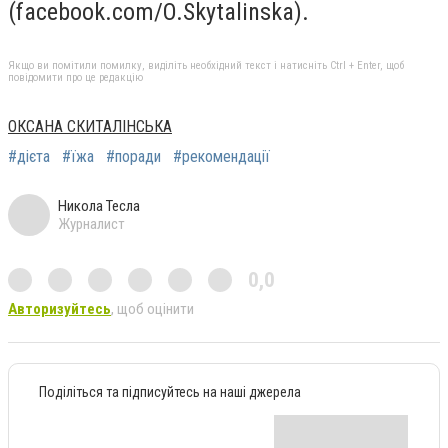
(facebook.com/O.Skytalinska).
Якщо ви помітили помилку, виділіть необхідний текст і натисніть Ctrl + Enter, щоб
повідомити про це редакцію
ОКСАНА СКИТАЛІНСЬКА
#дієта
#їжа
#поради
#рекомендації
Никола Тесла
Журналист
0,0
Авторизуйтесь
, щоб оцінити
Поділіться та підписуйтесь на наші джерела