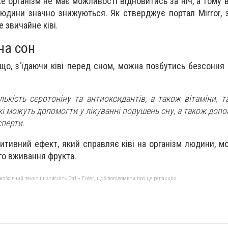
е організм не має можливості відновитись за ніч, а тому 
людини значно знижуються. Як стверджує портал Mirror, з
звичайне ківі.
на сон
що, з'їдаючи ківі перед сном, можна позбутись безсоння
ількість серотоніну та антиоксидантів, а також вітаміни, т
які можуть допомогти у лікуванні порушень сну, а також доп
сперти.
итивний ефект, який справляє ківі на організм людини, м
го вживання фрукта.
бхідний текст і натисніть Ctrl + Enter, щоб повідомити про це редакцію