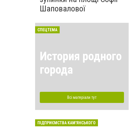
Шаповалової
СПЕЦТЕМА
История родного
города
Всі матеріали тут
ПІДПРИЄМСТВА КАМ'ЯНСЬКОГО