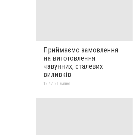
Приймаємо замовлення
на виготовлення
чавунних, сталевих
виливків
13:47, 31 липня