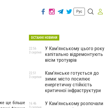
Рус
ОСТАННІ НОВИНИ
У Кам’янському цього року
22:56
3 серпня
капітально відремонтують
вісім тротуарів
Кам’янське готується до
22:51
3 серпня
зими: місто посилює
енергетичну стійкість
критичної інфраструктури
оже ще більше
У Кам’янському розпочали
16:46
3 серпня