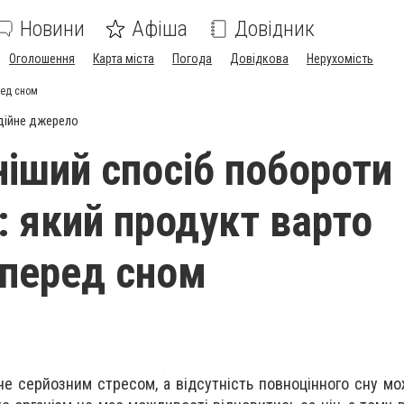
Новини
Афіша
Довідник
Оголошення
Карта міста
Погода
Довідкова
Нерухомість
ред сном
дійне джерело
іший спосіб побороти
: який продукт варто
перед сном
е серйозним стресом, а відсутність повноцінного сну м