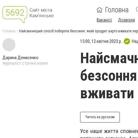
Головна
Вакансії
Дозвілля
Головна
Найсмачніший спосіб побороти безсоння: який продукт варто вживати пе
15:00, 12 квітня 2023 р.
На
Найсмачн
Дарина Денисенко
журналіст стрічки новин
безсоння
вживати 
Читать на русском
Усе наше життя сповнен