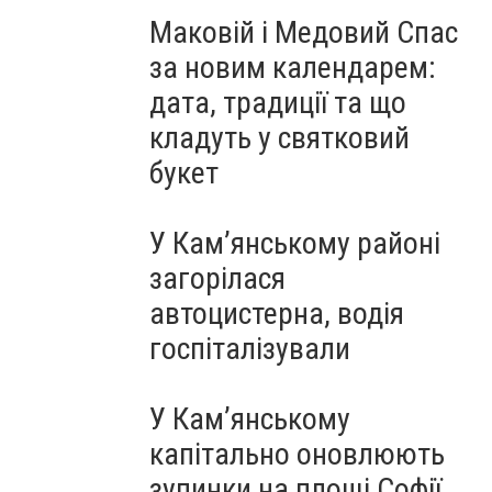
Маковій і Медовий Спас
за новим календарем:
дата, традиції та що
кладуть у святковий
букет
У Кам’янському районі
загорілася
автоцистерна, водія
госпіталізували
У Кам’янському
капітально оновлюють
зупинки на площі Софії