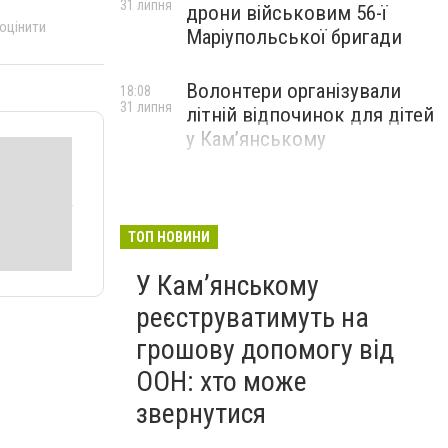
31 липня
дрони військовим 56-ї
 оцінити
Маріупольської бригади
Волонтери організували
18:08
31 липня
літній відпочинок для дітей
у Кам’янському
ТОП НОВИНИ
У Кам’янському
реєструватимуть на
грошову допомогу від
ООН: хто може
звернутися