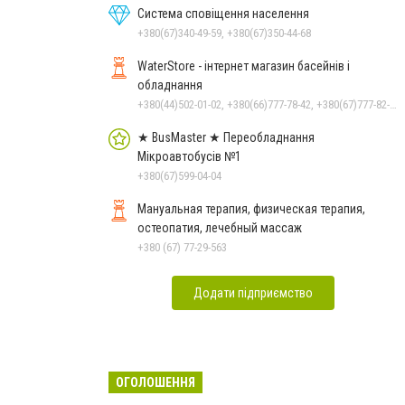
Система сповіщення населення
+380(67)340-49-59, +380(67)350-44-68
WaterStore - інтернет магазин басейнів і
обладнання
+380(44)502-01-02, +380(66)777-78-42, +380(67)777-82-19, +380(67)890-80-80, +380(73)890-80-80, +380(44)502-01-03
★ BusMaster ★ Переобладнання
Мікроавтобусів №1
+380(67)599-04-04
Мануальная терапия, физическая терапия,
остеопатия, лечебный массаж
+380 (67) 77-29-563
Додати підприємство
ОГОЛОШЕННЯ