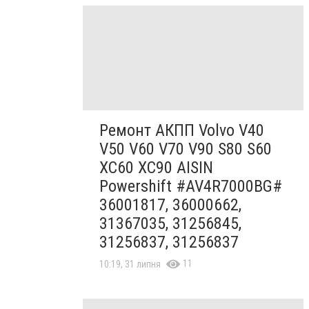
Ремонт АКПП Volvo V40
V50 V60 V70 V90 S80 S60
XC60 XC90 AISIN
Powershift #AV4R7000BG#
36001817, 36000662,
31367035, 31256845,
31256837, 31256837
11
10:19, 31 липня