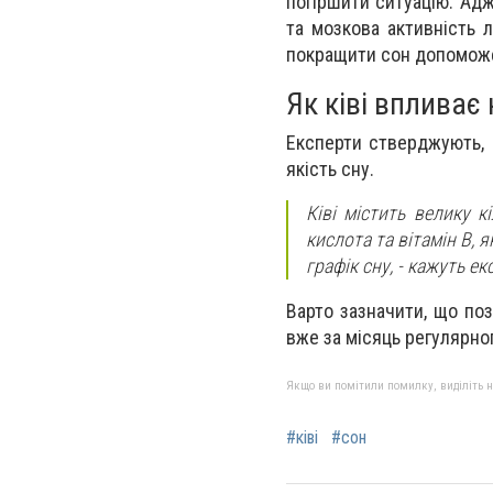
погіршити ситуацію. Адж
та мозкова активність 
покращити сон допоможе 
Як ківі впливає 
Експерти стверджують, 
якість сну.
Ківі містить велику к
кислота та вітамін B, 
графік сну, - кажуть ек
Варто зазначити, що поз
вже за місяць регулярно
Якщо ви помітили помилку, виділіть нео
#ківі
#сон