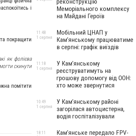
вранці фізична
реконструкцію
аспокоїтись і
Меморіального комплексу
на Майдані Героїв
Мобільний ЦНАП у
11:48
1 серпня
Кам’янському працюватиме
 та покращити
в серпні: графік виїздів
акі як фолієва
У Кам’янському
11:18
омогти скинути
1 серпня
реєструватимуть на
грошову допомогу від ООН:
хто може звернутися
ожна помітити
У Кам’янському районі
10:49
1 серпня
загорілася автоцистерна,
водія госпіталізували
Кам’янське передало FPV-
18:11