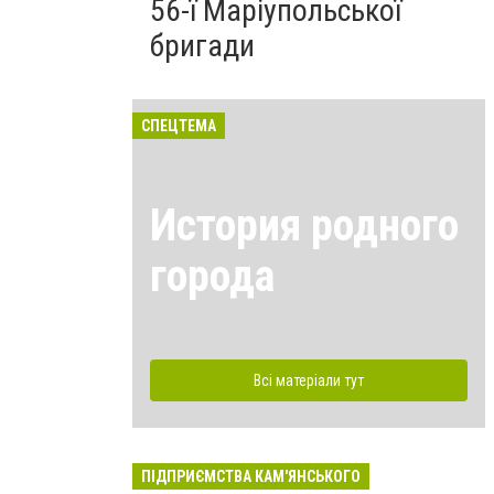
56-ї Маріупольської
бригади
СПЕЦТЕМА
История родного
города
Всі матеріали тут
ПІДПРИЄМСТВА КАМ'ЯНСЬКОГО