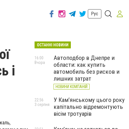
Рус
ОСТАННІ НОВИНИ
ої
Автоподбор в Днепре и
16:00
Вчора
области: как купить
ь і
автомобиль без рисков и
лишних затрат
НОВИНИ КОМПАНІЙ
У Кам’янському цього року
22:56
3 серпня
капітально відремонтують
вісім тротуарів
жаль,