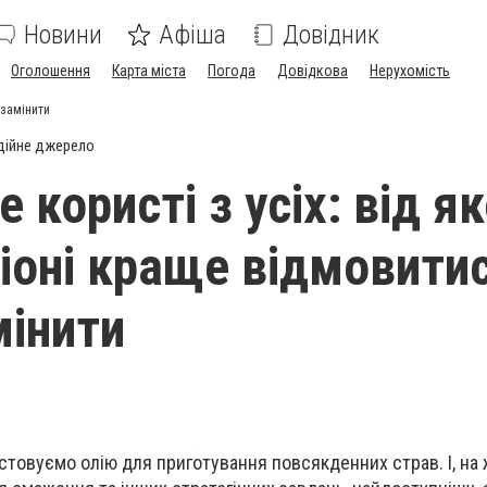
Новини
Афіша
Довідник
Оголошення
Карта міста
Погода
Довідкова
Нерухомість
 замінити
дійне джерело
користі з усіх: від як
ціоні краще відмовитис
мінити
стовуємо олію для приготування повсякденних страв. І, на 