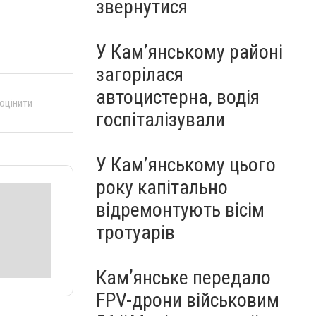
звернутися
У Кам’янському районі
загорілася
автоцистерна, водія
 оцінити
госпіталізували
У Кам’янському цього
року капітально
відремонтують вісім
тротуарів
Кам’янське передало
FPV-дрони військовим