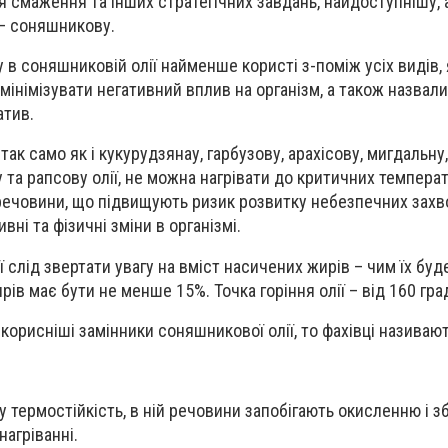
 смаження та інших стратегічних завдань, найдоступнішу, 
 – соняшникову.
 в соняшниковій олії найменше користі з-поміж усіх видів,
мінімізувати негативний вплив на організм, а також назвали
атив.
ак само як і кукурудзянау, гарбузову, арахісову, мигдальну
у та рапсову олії, не можна нагрівати до критичних температ
речовини, що підвищують ризик розвитку небезпечних захв
вні та фізичні зміни в організмі.
ї слід звертати увагу на вміст насичених жирів – чим їх буд
ів має бути не менше 15%. Точка горіння олії – від 160 град
орисніші замінники соняшникової олії, то фахівці називають
 термостійкість, в ній речовини запобігають окисленню і з
нагріванні.