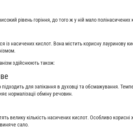
исокий рівень горіння, до того ж у ній мало полінасичених 
ся із насичених кислот. Вона містить корисну лауринову ки
нізмом.
анізм здійснюють також:
ове
підходить для запікання в духовці та обсмажування. Темп
ияє нормалізації обміну речовин.
тять велику кількість насичених кислот. Особливо корисні 
свиняче сало.