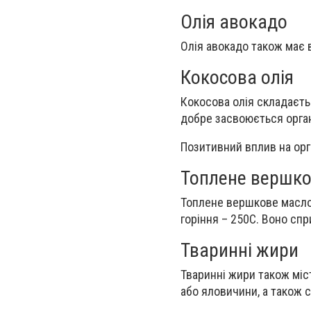
Олія авокадо
Олія авокадо також має в
Кокосова олія
Кокосова олія складаєть
добре засвоюється орга
Позитивний вплив на орг
Топлене вершк
Топлене вершкове масло 
горіння – 250С. Воно спр
Тваринні жири
Тваринні жири також міс
або яловичини, а також 