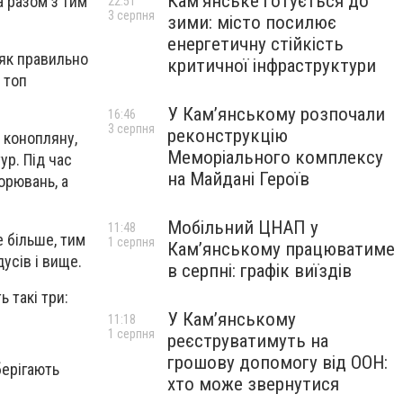
Кам’янське готується до
а разом з тим
22:51
3 серпня
зими: місто посилює
енергетичну стійкість
 як правильно
критичної інфраструктури
 топ
У Кам’янському розпочали
16:46
3 серпня
реконструкцію
, конопляну,
Меморіального комплексу
ур. Під час
на Майдані Героїв
орювань, а
Мобільний ЦНАП у
11:48
е більше, тим
1 серпня
Кам’янському працюватиме
усів і вище.
в серпні: графік виїздів
 такі три:
У Кам’янському
11:18
1 серпня
реєструватимуть на
грошову допомогу від ООН:
берігають
хто може звернутися