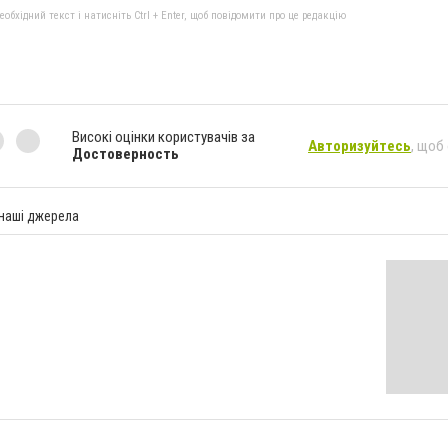
бхідний текст і натисніть Ctrl + Enter, щоб повідомити про це редакцію
Високі оцінки користувачів за
Авторизуйтесь
, щоб
Достоверность
 наші джерела