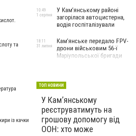
У Кам’янському районі
10:49
1 серпня
загорілася автоцистерна,
кислот.
водія госпіталізували
Кам’янське передало FPV-
18:11
слоту та
31 липня
дрони військовим 56-ї
Маріупольської бригади
ТОП НОВИНИ
ература
У Кам’янському
реєструватимуть на
грошову допомогу від
жири із качки
ООН: хто може