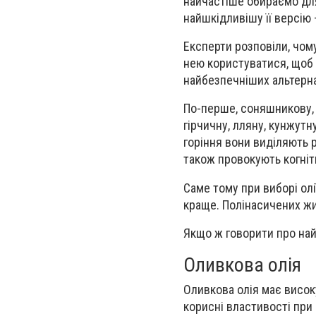
найчастіше обираємо для
найшкідливішу її версію
Експерти розповіли, чому
нею користуватися, щоб 
найбезпечніших альтерн
По-перше, соняшникову, т
гірчичну, лляну, кунжутн
горіння вони виділяють 
також провокують когніти
Саме тому при виборі олі
краще. Полінасичених жир
Якщо ж говорити про найк
Оливкова олія
Оливкова олія має високу
корисні властивості при 