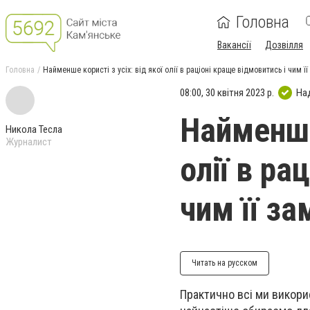
Головна
Вакансії
Дозвілля
Головна
Найменше користі з усіх: від якої олії в раціоні краще відмовитись і чим її
08:00, 30 квітня 2023 р.
На
Найменше 
Никола Тесла
Журналист
олії в ра
чим її за
Читать на русском
Практично всі ми викори