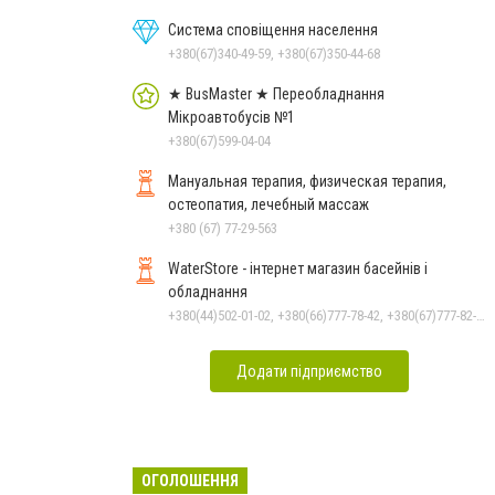
Система сповіщення населення
+380(67)340-49-59, +380(67)350-44-68
★ BusMaster ★ Переобладнання
Мікроавтобусів №1
+380(67)599-04-04
Мануальная терапия, физическая терапия,
остеопатия, лечебный массаж
+380 (67) 77-29-563
WaterStore - інтернет магазин басейнів і
обладнання
+380(44)502-01-02, +380(66)777-78-42, +380(67)777-82-19, +380(67)890-80-80, +380(73)890-80-80, +380(44)502-01-03
Додати підприємство
ОГОЛОШЕННЯ