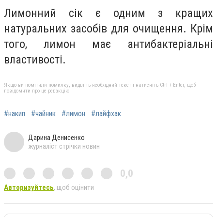
Лимонний сік є одним з кращих
натуральних засобів для очищення. Крім
того, лимон має антибактеріальні
властивості.
Якщо ви помітили помилку, виділіть необхідний текст і натисніть Ctrl + Enter, щоб
повідомити про це редакцію
#накип
#чайник
#лимон
#лайфхак
Дарина Денисенко
журналіст стрічки новин
0,0
Авторизуйтесь
, щоб оцінити