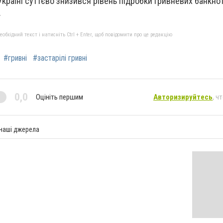
країні суттєво знизився рівень підробки гривневих банкнот
.
бхідний текст і натисніть Ctrl + Enter, щоб повідомити про це редакцію
#гривні
#застарілі гривні
0,0
Оцініть першим
Авторизируйтесь
, ч
 наші джерела