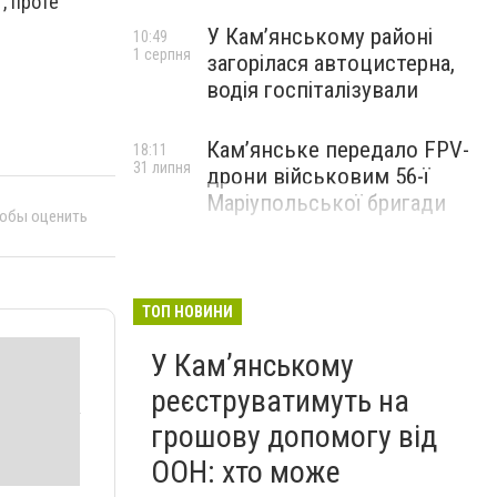
, проте
У Кам’янському районі
10:49
1 серпня
загорілася автоцистерна,
водія госпіталізували
Кам’янське передало FPV-
18:11
31 липня
дрони військовим 56-ї
Маріупольської бригади
тобы оценить
ТОП НОВИНИ
У Кам’янському
реєструватимуть на
грошову допомогу від
ООН: хто може