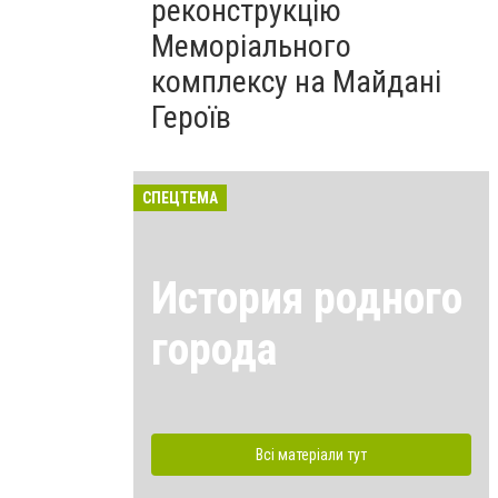
реконструкцію
Меморіального
комплексу на Майдані
Героїв
СПЕЦТЕМА
История родного
города
Всі матеріали тут