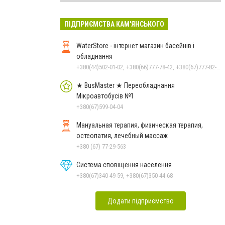
ПІДПРИЄМСТВА КАМ'ЯНСЬКОГО
WaterStore - інтернет магазин басейнів і
обладнання
+380(44)502-01-02, +380(66)777-78-42, +380(67)777-82-19, +380(67)890-80-80, +380(73)890-80-80, +380(44)502-01-03
★ BusMaster ★ Переобладнання
Мікроавтобусів №1
+380(67)599-04-04
Мануальная терапия, физическая терапия,
остеопатия, лечебный массаж
+380 (67) 77-29-563
Система сповіщення населення
+380(67)340-49-59, +380(67)350-44-68
Додати підприємство