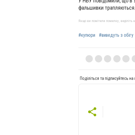
У НБУ повідомили, що в У
фальшивки трапляються
Якщо ви помітили помилку, виділіть нео
#купюри
#виведуть з обігу
Поділіться та підписуйтесь на