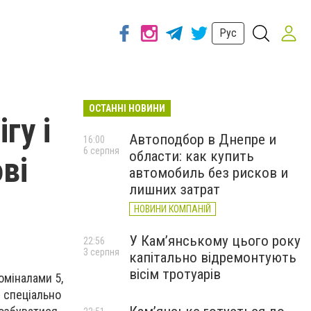
Рус
ОСТАННІ НОВИНИ
гу і
Автоподбор в Днепре и
16:00
6 серпня
области: как купить
ві
автомобиль без рисков и
лишних затрат
НОВИНИ КОМПАНІЙ
У Кам’янському цього року
22:56
3 серпня
капітально відремонтують
вісім тротуарів
оміналами 5,
в спеціально