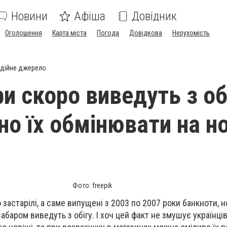
Новини
Афіша
Довідник
Оголошення
Карта міста
Погода
Довідкова
Нерухомість
дійне джерело
и скоро виведуть з обі
но їх обмінювати на но
Фото: freepik
 застарілі, а саме випущені з 2003 по 2007 роки банкноти, н
езабаром виведуть з обігу. І хоч цей факт не змушує українці