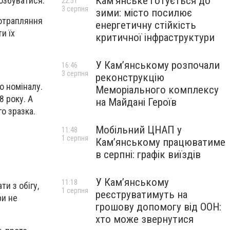
Кам’янське готується до
позбуватися.
22:51
3 серпня
зими: місто посилює
потрапляння
енергетичну стійкість
и їх
критичної інфраструктури
У Кам’янському розпочали
16:46
3 серпня
реконструкцію
о номіналу.
Меморіального комплексу
8 року. А
на Майдані Героїв
о зразка.
Мобільний ЦНАП у
11:48
1 серпня
Кам’янському працюватиме
в серпні: графік виїздів
У Кам’янському
11:18
и з обігу,
1 серпня
реєструватимуть на
ри не
грошову допомогу від ООН:
хто може звернутися