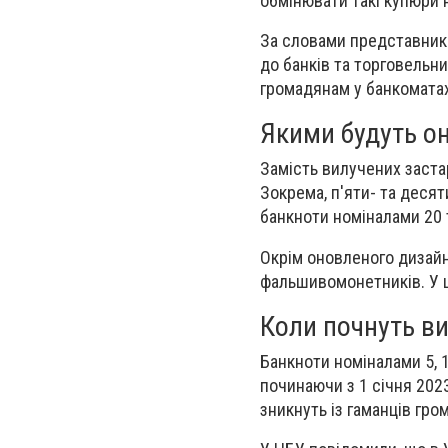
обмінювати такі купюри н
За словами представникі
до банків та торговельни
громадянам у банкоматах
Якими будуть о
Замість вилучених застар
Зокрема, п'яти- та деся
банкноти номіналами 20 
Окрім оновленого дизайн
фальшивомонетників. У ц
Коли почнуть ви
Банкноти номіналами 5, 1
починаючи з 1 січня 2023
зникнуть із гаманців гро