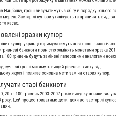
о новіші, та при розрахунку в магазинах можна сміливо їх 
в Нацбанку, гроші вилучатимуть з обігу в порядку їхнього 
х мереж. Застарілі купюри утилізують та припинять видават
 та касах.
новлені зразки купюр
ілих купюр українці отримуватимуть нові гроші аналогічног
тигривневі банкноти повністю замінять монетами зразка 201
та 100 гривень будуть замінені паперовими аналогами новог
у, сучасні гроші матимуть вищий рівень захисту від
ьому якраз і полягає основна мети заміни старих купюр.
лучати старі банкноти
0, 20 та 100 гривень 2003-2007 років випуску почали вилучат
 року. Цей процес триватиме доти, доки всі застарілі купю
мадян.