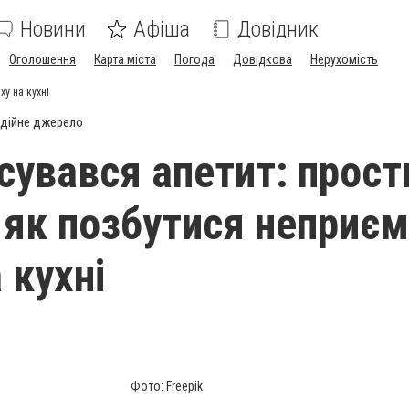
Новини
Афіша
Довідник
Оголошення
Карта міста
Погода
Довідкова
Нерухомість
у на кухні
дійне джерело
сувався апетит: прост
 як позбутися неприє
 кухні
Фото: Freepik