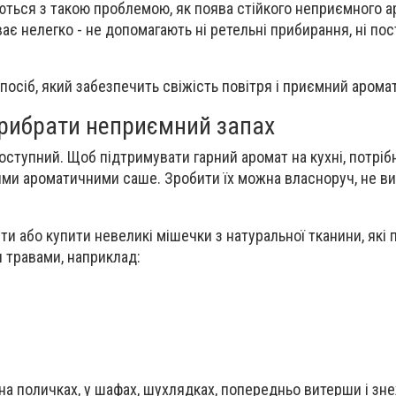
ються з такою проблемою, як поява стійкого неприємного а
ває нелегко - не допомагають ні ретельні прибирання, ні пос
осіб, який забезпечить свіжість повітря і приємний аромат 
рибрати неприємний запах
оступний. Щоб підтримувати гарний аромат на кухні, потріб
ими ароматичними саше. Зробити їх можна власноруч, не в
и або купити невеликі мішечки з натуральної тканини, які 
 травами, наприклад:
на поличках, у шафах, шухлядках, попередньо витерши і з