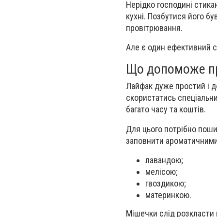
Нерідко господині стика
кухні. Позбутися його бу
провітрювання.
Але є один ефективний сп
Що допоможе п
Лайфак дуже простий і д
скористатись спеціальн
багато часу та коштів.
Для цього потрібно пошит
заповнити ароматичними
лавандою;
мелісою;
гвоздикою;
материнкою.
Мішечки слід розкласти 