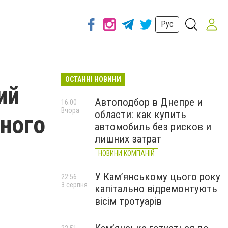
Рус
ОСТАННІ НОВИНИ
ий
Автоподбор в Днепре и
16:00
Вчора
области: как купить
много
автомобиль без рисков и
лишних затрат
НОВИНИ КОМПАНІЙ
У Кам’янському цього року
22:56
3 серпня
капітально відремонтують
вісім тротуарів