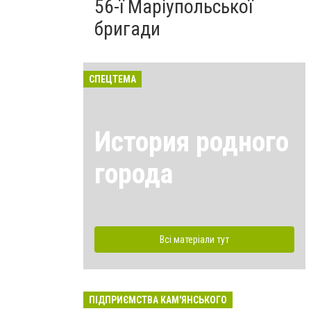
56-ї Маріупольської
бригади
СПЕЦТЕМА
История родного
города
Всі матеріали тут
ПІДПРИЄМСТВА КАМ'ЯНСЬКОГО