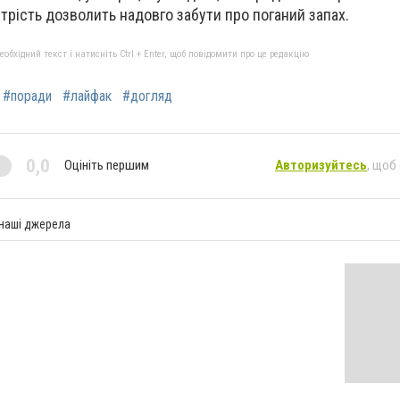
трість дозволить надовго забути про поганий запах.
бхідний текст і натисніть Ctrl + Enter, щоб повідомити про це редакцію
#поради
#лайфак
#догляд
0,0
Оцініть першим
Авторизуйтесь
, щоб
 наші джерела