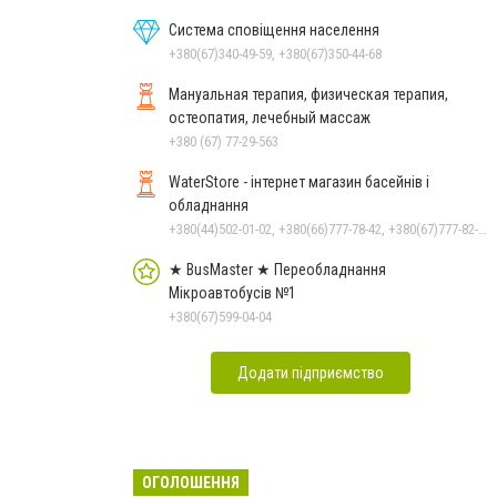
Система сповіщення населення
+380(67)340-49-59, +380(67)350-44-68
Мануальная терапия, физическая терапия,
остеопатия, лечебный массаж
+380 (67) 77-29-563
WaterStore - інтернет магазин басейнів і
обладнання
+380(44)502-01-02, +380(66)777-78-42, +380(67)777-82-19, +380(67)890-80-80, +380(73)890-80-80, +380(44)502-01-03
★ BusMaster ★ Переобладнання
Мікроавтобусів №1
+380(67)599-04-04
Додати підприємство
ОГОЛОШЕННЯ