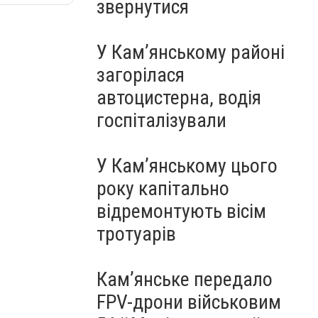
звернутися
У Кам’янському районі
загорілася
автоцистерна, водія
госпіталізували
У Кам’янському цього
року капітально
відремонтують вісім
тротуарів
Кам’янське передало
FPV-дрони військовим