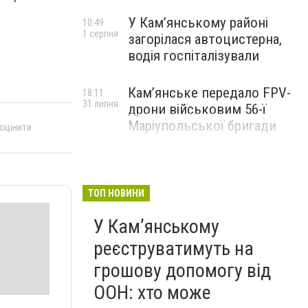
У Кам’янському районі
10:49
1 серпня
загорілася автоцистерна,
водія госпіталізували
Кам’янське передало FPV-
18:11
31 липня
дрони військовим 56-ї
Маріупольської бригади
 оцінити
ТОП НОВИНИ
У Кам’янському
реєструватимуть на
грошову допомогу від
ООН: хто може