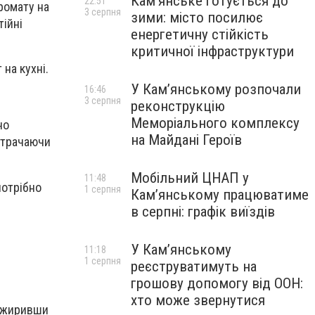
Кам’янське готується до
22:51
ромату на
3 серпня
зими: місто посилює
тійні
енергетичну стійкість
критичної інфраструктури
на кухні.
У Кам’янському розпочали
16:46
3 серпня
реконструкцію
Меморіального комплексу
но
на Майдані Героїв
итрачаючи
Мобільний ЦНАП у
11:48
потрібно
1 серпня
Кам’янському працюватиме
в серпні: графік виїздів
У Кам’янському
11:18
1 серпня
реєструватимуть на
грошову допомогу від ООН:
хто може звернутися
нежиривши