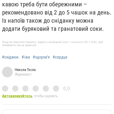
кавою треба бути обережними –
рекомендовано від 2 до 5 чашок на день.
Із напоїв також до сніданку можна
додати буряковий та гранатовий соки.
Якщо ви помітили помилку, виділіть необхідний текст і натисніть Ctrl + Enter, щоб
повідомити про це редакцію
#сніданок
#їжа
#здоров'я
#сердце
Никола Тесла
Журналист
0,0
Авторизируйтесь
, чтобы оценить