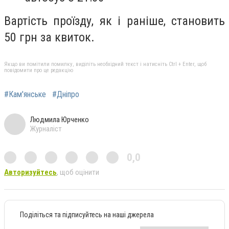
Вартість проїзду, як і раніше, становить
50 грн за квиток.
Якщо ви помітили помилку, виділіть необхідний текст і натисніть Ctrl + Enter, щоб
повідомити про це редакцію
#Кам'янське
#Дніпро
Людмила Юрченко
Журналіст
0,0
Авторизуйтесь
, щоб оцінити
Поділіться та підписуйтесь на наші джерела