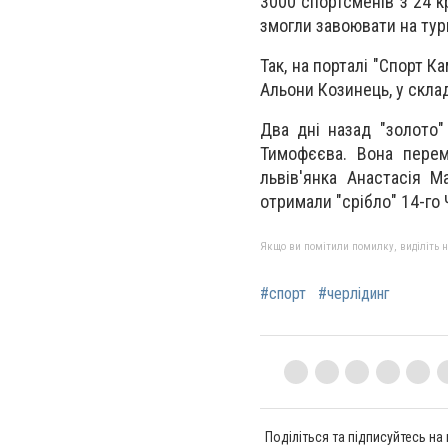
3000 спортсменів з 24 к
змогли завоювати на турн
Так, на порталі "Спорт К
Альони Козинець, у склад
Два дні назад "золото"
Тимофєєва. Вона перем
львів'янка Анастасія М
отримали "срібло" 14-го 
Якщо ви помітили помилку, виділіть нео
#спорт
#черлідинг
Поділіться та підписуйтесь на