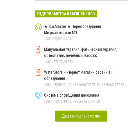
ПІДПРИЄМСТВА КАМ'ЯНСЬКОГО
★ BusMaster ★ Переобладнання
Мікроавтобусів №1
+380(67)599-04-04
Мануальная терапия, физическая терапия,
остеопатия, лечебный массаж
+380 (67) 77-29-563
WaterStore - інтернет магазин басейнів і
обладнання
+380(44)502-01-02, +380(66)777-78-42, +380(67)777-82-19, +380(67)890-80-80, +380(73)890-80-80, +380(44)502-01-03
Система сповіщення населення
+380(67)340-49-59, +380(67)350-44-68
Додати підприємство