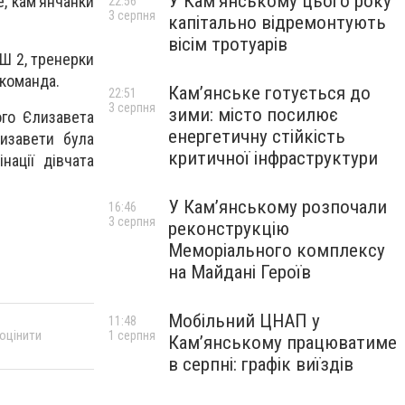
У Кам’янському цього року
е, кам’янчанки
22:56
3 серпня
капітально відремонтують
вісім тротуарів
Ш 2, тренерки
-команда.
Кам’янське готується до
22:51
3 серпня
зими: місто посилює
ого Єлизавета
енергетичну стійкість
изавети була
критичної інфраструктури
нації дівчата
У Кам’янському розпочали
16:46
3 серпня
реконструкцію
Меморіального комплексу
на Майдані Героїв
Мобільний ЦНАП у
11:48
 оцінити
1 серпня
Кам’янському працюватиме
в серпні: графік виїздів