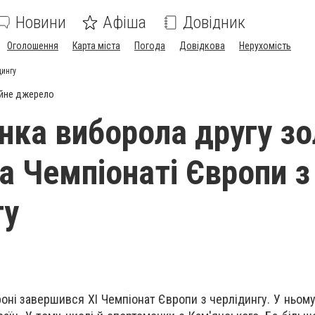
Новини
Афіша
Довідник
Оголошення
Карта міста
Погода
Довідкова
Нерухомість
дингу
йне джерело
нка виборола другу зо
а Чемпіонаті Європи з
гу
ероні завершився XI Чемпіонат Європи з черлідингу. У ньом