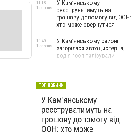
У Кам’янському
11:18
1 серпня
реєструватимуть на
грошову допомогу від ООН:
хто може звернутися
У Кам’янському районі
10:49
1 серпня
загорілася автоцистерна,
водія госпіталізували
ТОП НОВИНИ
У Кам’янському
реєструватимуть на
грошову допомогу від
ООН: хто може