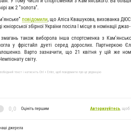
раїн. У тому числі й спортсменки з Кам'янського. Ба більш
ірі аж 2 "золота".
ам'янське"
повідомили
, що Аліса Квашукова, вихованка ДЮС
і юніорської збірної України посіла І місце в номінації джаз
 змагань також виборола інша спортсменка з Кам'янськ
огла у фрістайл дуеті серед дорослих. Партнеркою Єл
алошенко. Варто зазначити, що 21 квітня у цій же номі
Чемпіонату світу.
бхідний текст і натисніть Ctrl + Enter, щоб повідомити про це редакцію
0,0
Оцініть першим
Авторизуйтесь
, щоб
 наші джерела