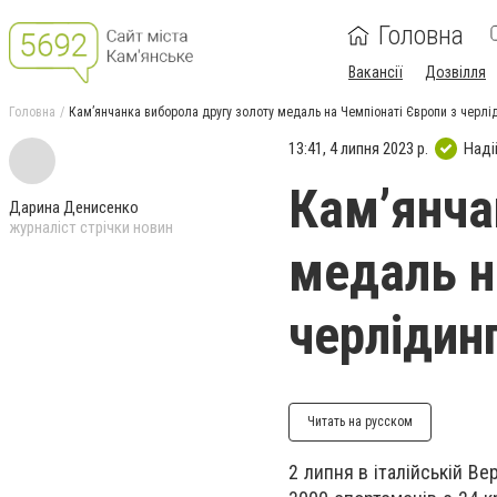
Головна
Вакансії
Дозвілля
Головна
Кам’янчанка виборола другу золоту медаль на Чемпіонаті Європи з черлі
13:41, 4 липня 2023 р.
Наді
Кам’янча
Дарина Денисенко
журналіст стрічки новин
медаль н
черлідин
Читать на русском
2 липня в італійській В