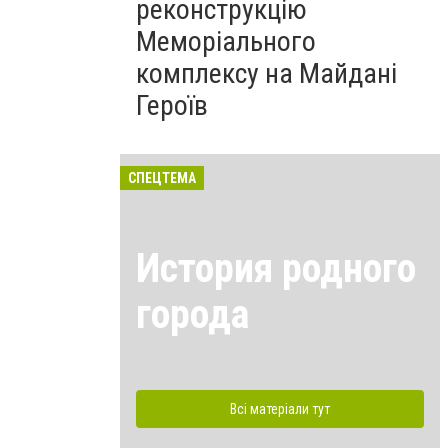
реконструкцію
Меморіального
комплексу на Майдані
Героїв
СПЕЦТЕМА
История родного
города
Всі матеріали тут