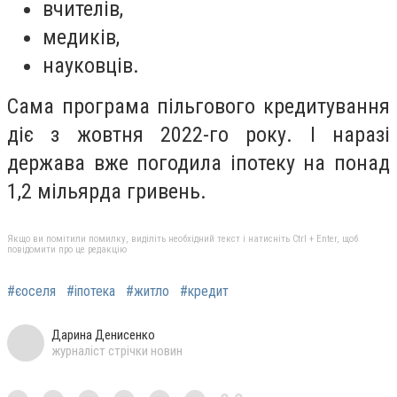
вчителів,
медиків,
науковців.
Сама програма пільгового кредитування
діє з жовтня 2022-го року. І наразі
держава вже погодила іпотеку на понад
1,2 мільярда гривень.
Якщо ви помітили помилку, виділіть необхідний текст і натисніть Ctrl + Enter, щоб
повідомити про це редакцію
#єоселя
#іпотека
#житло
#кредит
Дарина Денисенко
журналіст стрічки новин