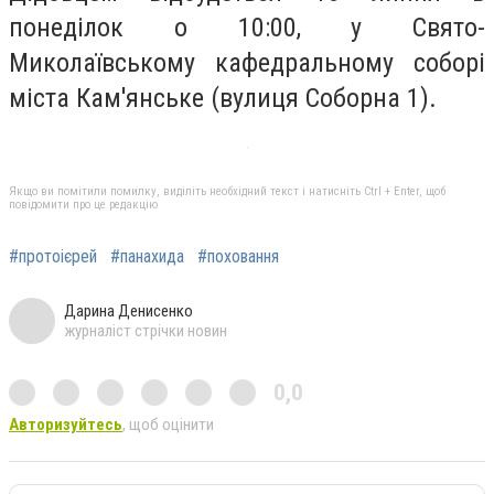
понеділок о 10:00, у Свято-
Миколаївському кафедральному соборі
міста Кам'янське (вулиця Соборна 1).
Якщо ви помітили помилку, виділіть необхідний текст і натисніть Ctrl + Enter, щоб
повідомити про це редакцію
#протоієрей
#панахида
#поховання
Дарина Денисенко
журналіст стрічки новин
0,0
Авторизуйтесь
, щоб оцінити