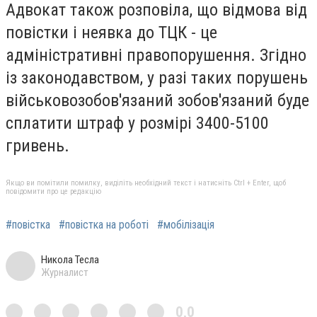
Адвокат також розповіла, що відмова від
повістки і неявка до ТЦК - це
адміністративні правопорушення. Згідно
із законодавством, у разі таких порушень
військовозобов'язаний зобов'язаний буде
сплатити штраф у розмірі 3400-5100
гривень.
Якщо ви помітили помилку, виділіть необхідний текст і натисніть Ctrl + Enter, щоб
повідомити про це редакцію
#повістка
#повістка на роботі
#мобілізація
Никола Тесла
Журналист
0,0