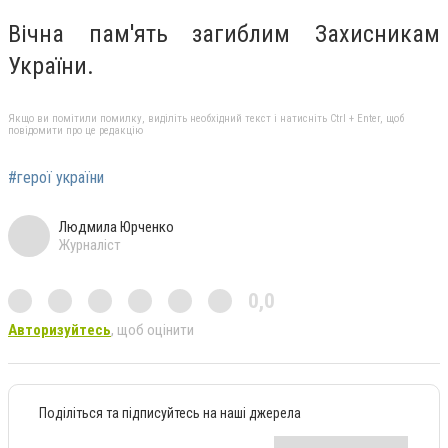
Вічна пам'ять загиблим Захисникам
України.
Якщо ви помітили помилку, виділіть необхідний текст і натисніть Ctrl + Enter, щоб
повідомити про це редакцію
#герої україни
Людмила Юрченко
Журналіст
0,0
Авторизуйтесь
, щоб оцінити
Поділіться та підписуйтесь на наші джерела