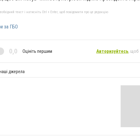
бхідний текст і натисніть Ctrl + Enter, щоб повідомити про це редакцію
и за ГБО
0,0
Оцініть першим
Авторизуйтесь
, щоб
 наші джерела