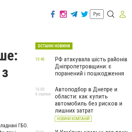
Рус
ОСТАННІ НОВИНИ
ше:
РФ атакувала шість районів
10:40
Дніпропетровщини: є
 з
поранений і пошкодження
Автоподбор в Днепре и
16:00
6 серпня
области: как купить
автомобиль без рисков и
лишних затрат
НОВИНИ КОМПАНІЙ
бладнані ГБО.