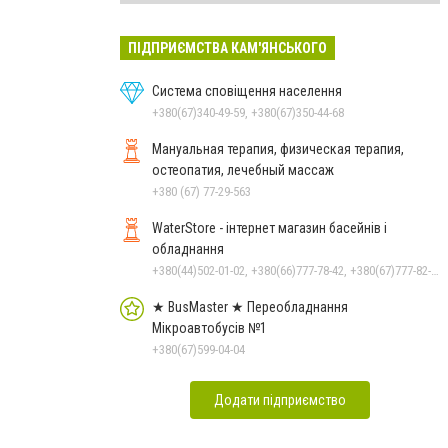
ПІДПРИЄМСТВА КАМ'ЯНСЬКОГО
Система сповіщення населення
+380(67)340-49-59, +380(67)350-44-68
Мануальная терапия, физическая терапия,
остеопатия, лечебный массаж
+380 (67) 77-29-563
WaterStore - інтернет магазин басейнів і
обладнання
+380(44)502-01-02, +380(66)777-78-42, +380(67)777-82-19, +380(67)890-80-80, +380(73)890-80-80, +380(44)502-01-03
★ BusMaster ★ Переобладнання
Мікроавтобусів №1
+380(67)599-04-04
Додати підприємство