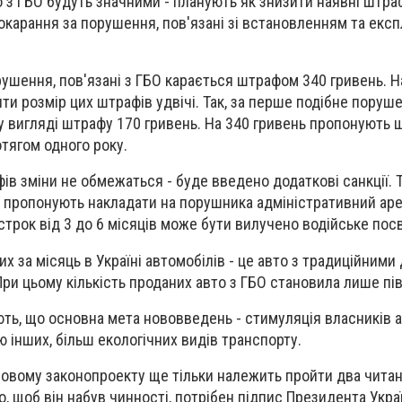
 з ГБО будуть значними - планують як знизити наявні штрафи
окарання за порушення, пов'язані зі встановленням та екс
рушення, пов'язані з ГБО карається штрафом 340 гривень. Н
ти розмір цих штрафів удвічі. Так, за перше подібне поруш
 вигляді штрафу 170 гривень. На 340 гривень пропонують 
тягом одного року.
 зміни не обмежаться - буде введено додаткові санкції. Та
 пропонують накладати на порушника адміністративний аре
а строк від 3 до 6 місяців може бути вилучено водійське пос
их за місяць в Україні автомобілів - це авто з традиційними
ри цьому кількість проданих авто з ГБО становила лише пів
ть, що основна мета нововведень - стимуляція власників а
 інших, більш екологічних видів транспорту.
новому законопроекту ще тільки належить пройти два читан
го, щоб він набув чинності, потрібен підпис Президента Укра