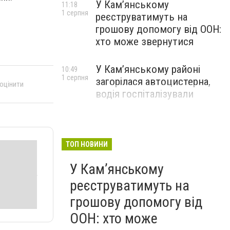
У Кам’янському
11:18
1 серпня
реєструватимуть на
грошову допомогу від ООН:
хто може звернутися
У Кам’янському районі
10:49
1 серпня
загорілася автоцистерна,
 оцінити
водія госпіталізували
ТОП НОВИНИ
У Кам’янському
реєструватимуть на
грошову допомогу від
ООН: хто може