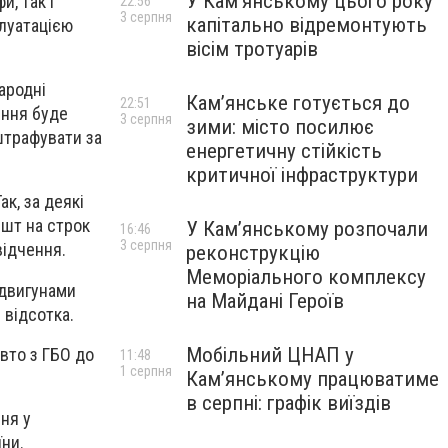
У Кам’янському цього року
, так і
22:56
3 серпня
капітально відремонтують
плуатацією
вісім тротуарів
ародні
Кам’янське готується до
22:51
ення буде
3 серпня
зими: місто посилює
штрафувати за
енергетичну стійкість
критичної інфраструктури
к, за деякі
шт на строк
У Кам’янському розпочали
16:46
3 серпня
відчення.
реконструкцію
Меморіального комплексу
 двигунами
на Майдані Героїв
 відсотка.
Мобільний ЦНАП у
вто з ГБО до
11:48
1 серпня
Кам’янському працюватиме
в серпні: графік виїздів
ня у
їни.