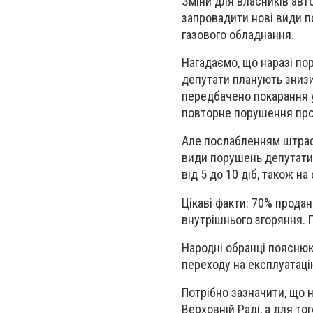
Зміни для власників авто
запровадити нові види п
газового обладнання.
Нагадаємо, що наразі по
депутати планують знизи
передбачено покарання у
повторне порушення про
Але послабленням штрафів
види порушень депутати
від 5 до 10 діб, також н
Цікаві факти: 70% продан
внутрішнього згоряння. П
Народні обранці пояснюю
переходу на експлуатацію
Потрібно зазначити, що 
Верховній Раді, а для то