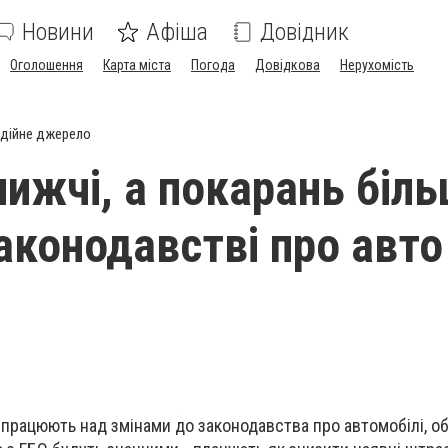
Новини
Афіша
Довідник
Оголошення
Карта міста
Погода
Довідкова
Нерухомість
дійне джерело
ижчі, а покарань біль
аконодавстві про авто
ї працюють над змінами до законодавства про автомобілі, о