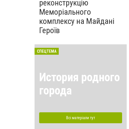
реконструкцію
Меморіального
комплексу на Майдані
Героїв
СПЕЦТЕМА
История родного
города
Всі матеріали тут