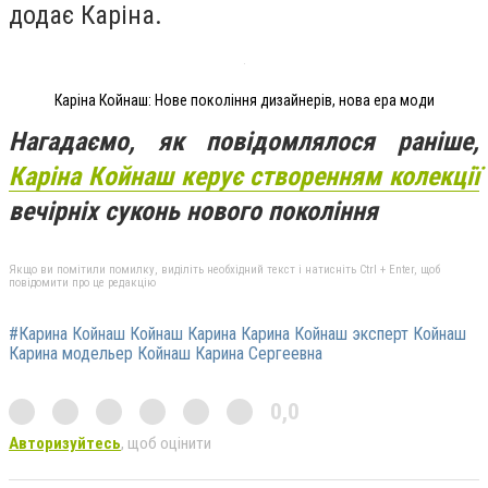
додає Каріна.
Каріна Койнаш: Нове покоління дизайнерів, нова ера моди
Нагадаємо, як повідомлялося раніше,
Каріна Койнаш керує створенням колекції
вечірніх суконь нового покоління
Якщо ви помітили помилку, виділіть необхідний текст і натисніть Ctrl + Enter, щоб
повідомити про це редакцію
#Карина Койнаш Койнаш Карина Карина Койнаш эксперт Койнаш
Карина модельер Койнаш Карина Сергеевна
0,0
Авторизуйтесь
, щоб оцінити