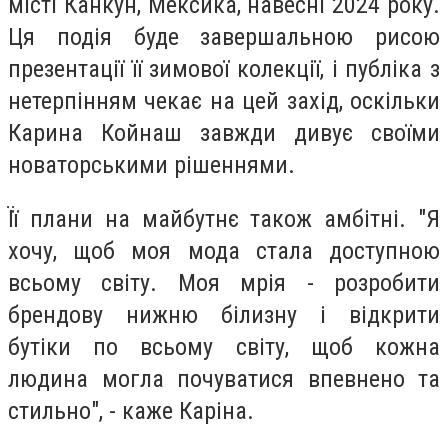
місті Канкун, Мексика, навесні 2024 року.
Ця подія буде завершальною рисою
презентації її зимової колекції, і публіка з
нетерпінням чекає на цей захід, оскільки
Карина Койнаш завжди дивує своїми
новаторськими рішеннями.
Її плани на майбутнє також амбітні. "Я
хочу, щоб моя мода стала доступною
всьому світу. Моя мрія - розробити
брендову нижню білизну і відкрити
бутіки по всьому світу, щоб кожна
людина могла почуватися впевнено та
стильно", - каже Каріна.