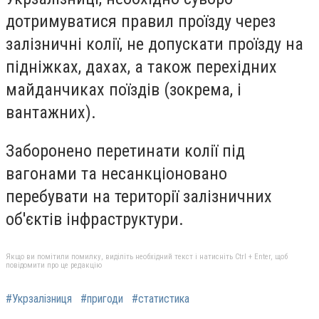
дотримуватися правил проїзду через
залізничні колії, не допускати проїзду на
підніжках, дахах, а також перехідних
майданчиках поїздів (зокрема, і
вантажних).
Заборонено перетинати колії під
вагонами та несанкціоновано
перебувати на території залізничних
об'єктів інфраструктури.
Якщо ви помітили помилку, виділіть необхідний текст і натисніть Ctrl + Enter, щоб
повідомити про це редакцію
#Укрзалізниця
#пригоди
#статистика