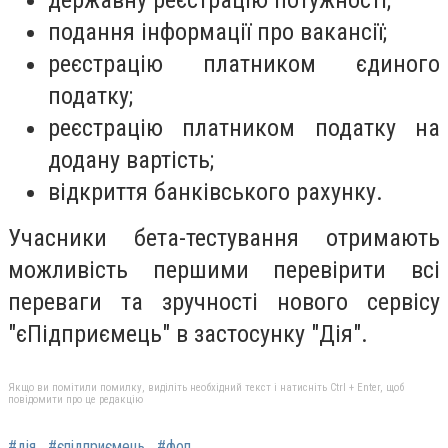
подання інформації про вакансії;
реєстрацію платником єдиного
податку;
реєстрацію платником податку на
додану вартість;
відкриття банківського рахунку.
Учасники бета-тестування отримають
можливість першими перевірити всі
переваги та зручності нового сервісу
"єПідприємець" в застосунку "Дія".
Якщо ви помітили помилку, виділіть необхідний текст і натисніть Ctrl + Enter, щоб
повідомити про це редакцію
#дія
#єпідприємець
#фоп