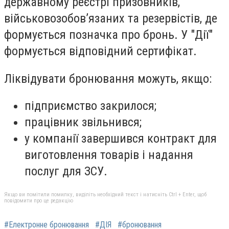
державному реєстрі призовників,
військовозобов’язаних та резервістів, де
формується позначка про бронь. У "Дії"
формується відповідний сертифікат.
Ліквідувати бронювання можуть, якщо:
підприємство закрилося;
працівник звільнився;
у компанії завершився контракт для
виготовлення товарів і надання
послуг для ЗСУ.
Якщо ви помітили помилку, виділіть необхідний текст і натисніть Ctrl + Enter, щоб
повідомити про це редакцію
#Електронне бронювання
#ДІЯ
#бронювання