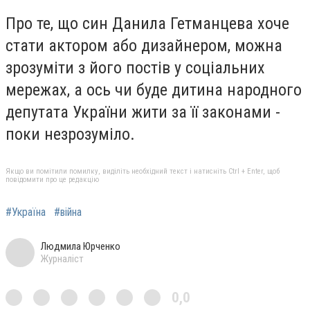
Про те, що син Данила Гетманцева хоче
стати актором або дизайнером, можна
зрозуміти з його постів у соціальних
мережах, а ось чи буде дитина народного
депутата України жити за її законами -
поки незрозуміло.
Якщо ви помітили помилку, виділіть необхідний текст і натисніть Ctrl + Enter, щоб
повідомити про це редакцію
#Україна
#війна
Людмила Юрченко
Журналіст
0,0