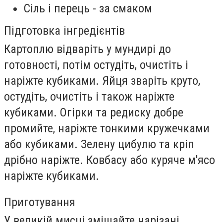
Сіль і перець - за смаком
Підготовка інгредієнтів
Картоплю відваріть у мундирі до
готовності, потім остудіть, очистіть і
наріжте кубиками. Яйця зваріть круто,
остудіть, очистіть і також наріжте
кубиками. Огірки та редиску добре
промийте, наріжте тонкими кружечками
або кубиками. Зелену цибулю та кріп
дрібно наріжте. Ковбасу або куряче м'ясо
наріжте кубиками.
Приготування
У великій мисці змішайте нарізані