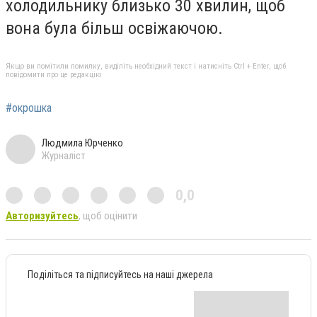
холодильнику близько 30 хвилин, щоб
вона була більш освіжаючою.
Якщо ви помітили помилку, виділіть необхідний текст і натисніть Ctrl + Enter, щоб
повідомити про це редакцію
#окрошка
Людмила Юрченко
Журналіст
0,0
Авторизуйтесь
, щоб оцінити
Поділіться та підписуйтесь на наші джерела