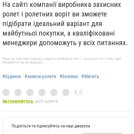
На сайті компанії виробника захисних
ролет і ролетних воріт ви зможете
підібрати ідеальний варіант для
майбутньої покупки, а кваліфіковані
менеджери допоможуть у всіх питаннях.
Якщо ви помітили помилку, виділіть необхідний текст і натисніть Ctrl + Enter, щоб
повідомити про це редакцію
#будинок
#захисні ролети
#безпека
#Магніта
0,0
Авторизуйтесь
, щоб оцінити
Поділіться та підписуйтесь на наші джерела