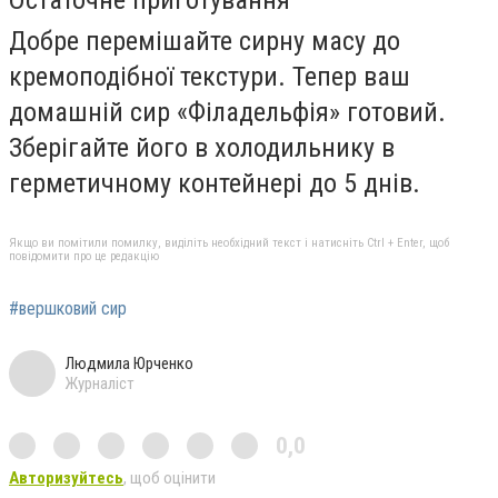
Добре перемішайте сирну масу до
кремоподібної текстури. Тепер ваш
домашній сир «Філадельфія» готовий.
Зберігайте його в холодильнику в
герметичному контейнері до 5 днів.
Якщо ви помітили помилку, виділіть необхідний текст і натисніть Ctrl + Enter, щоб
повідомити про це редакцію
#вершковий сир
Людмила Юрченко
Журналіст
0,0
Авторизуйтесь
, щоб оцінити