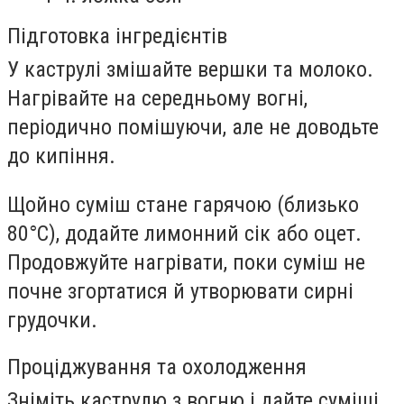
Підготовка інгредієнтів
У каструлі змішайте вершки та молоко.
Нагрівайте на середньому вогні,
періодично помішуючи, але не доводьте
до кипіння.
Щойно суміш стане гарячою (близько
80°C), додайте лимонний сік або оцет.
Продовжуйте нагрівати, поки суміш не
почне згортатися й утворювати сирні
грудочки.
Проціджування та охолодження
Зніміть каструлю з вогню і дайте суміші