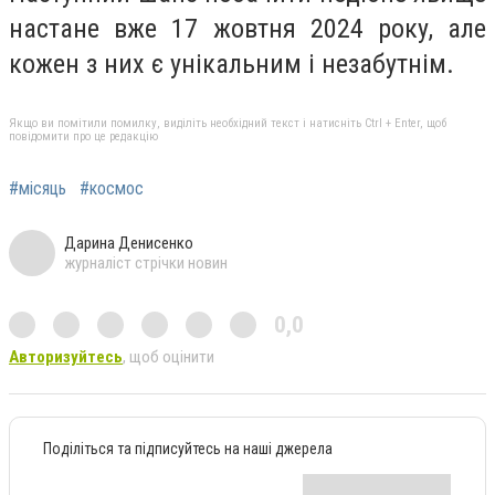
настане вже 17 жовтня 2024 року, але
кожен з них є унікальним і незабутнім.
Якщо ви помітили помилку, виділіть необхідний текст і натисніть Ctrl + Enter, щоб
повідомити про це редакцію
#місяць
#космос
Дарина Денисенко
журналіст стрічки новин
0,0
Авторизуйтесь
, щоб оцінити
Поділіться та підписуйтесь на наші джерела