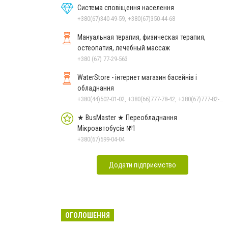
Система сповіщення населення
+380(67)340-49-59, +380(67)350-44-68
Мануальная терапия, физическая терапия,
остеопатия, лечебный массаж
+380 (67) 77-29-563
WaterStore - інтернет магазин басейнів і
обладнання
+380(44)502-01-02, +380(66)777-78-42, +380(67)777-82-19, +380(67)890-80-80, +380(73)890-80-80, +380(44)502-01-03
★ BusMaster ★ Переобладнання
Мікроавтобусів №1
+380(67)599-04-04
Додати підприємство
ОГОЛОШЕННЯ