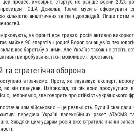
 цей процес, ймовірно, стартує не раніше весни 2025 ро
 президент США Дональд Трамп мусить сформувати с
ю кількістю аналітичних звітів і доповідей. Лише потім 
леностей.
змірковують, на фронті все триває. росія активно викорис
гає майже 90 апаратів щодня! Ворог оснащує їх технологі
ускладнює боротьбу з ними. Але Україна також не стоїть о
ктивні випробування, і їхні можливості зростають.
й та стратегічна оборона
поступово втрачаємо. Проте, як зауважує експерт, ворог
, як він планував. Наприклад, за рік вони просунулися 
вісно, неприємно, але говорить про стійкість українського ф
 постачанням військових — це реальність. Були й скандали 
зитив: передача Україні далекобійних ракет ATACMS та
цію. Завдяки цим ударам росія вже втратила значні запас
ності.