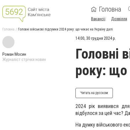
Головна
Вакансії
Дозвілля
Головна
Головні військові підсумки 2024 року: що чекає на Україну далі
14:00, 30 грудня 2024 р.
Головні в
Роман Мосин
Журналіст стрічки новин
року: що 
Читать на русском
2024 рік виявився для
відбулося за цей час? Д
На думку військового екс