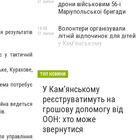
31 липня
дрони військовим 56-ї
Маріупольської бригади
Волонтери організували
18:08
я результатів
31 липня
літній відпочинок для дітей
у Кам’янському
є у тактичній
ке, Курахове,
ТОП НОВИНИ
тема потребує
У Кам’янському
реєструватимуть на
ійна ведеться
грошову допомогу від
ів.
ООН: хто може
звернутися
ля управління