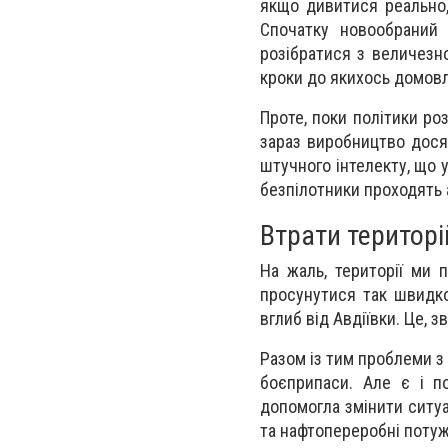
якщо дивитися реально,
Спочатку новообраний
розібратися з величезно
кроки до якихось домов
Проте, поки політики ро
зараз виробництво дося
штучного інтелекту, що 
безпілотники проходять а
Втрати територі
На жаль, території ми 
просунутися так швидко
вглиб від Авдіївки. Це, з
Разом із тим проблеми з
боєприпаси. Але є і по
допомогла змінити ситуа
та нафтопереробні потуж