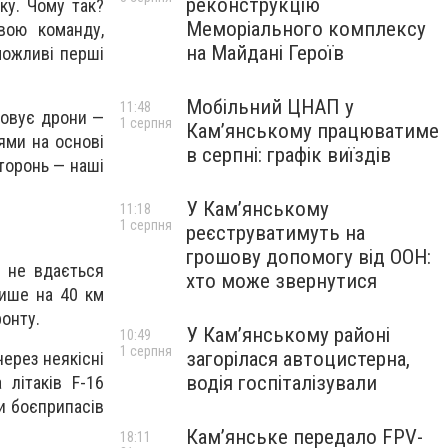
реконструкцію
ку. Чому так?
Меморіального комплексу
вою команду,
на Майдані Героїв
можливі перші
Мобільний ЦНАП у
11:48
товує дрони —
1 серпня
Кам’янському працюватиме
ями на основі
в серпні: графік виїздів
сторонь — наші
У Кам’янському
11:18
1 серпня
реєструватимуть на
грошову допомогу від ООН:
у не вдається
хто може звернутися
лише на 40 км
ронту.
У Кам’янському районі
10:49
1 серпня
загорілася автоцистерна,
через неякісні
водія госпіталізували
 літаків F-16
и боєприпасів
Кам’янське передало FPV-
18:11