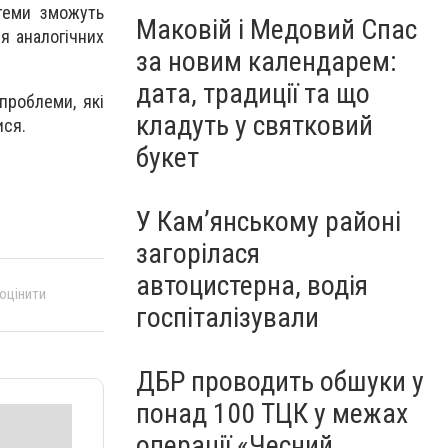
стеми зможуть
Маковій і Медовий Спас
ня аналогічних
за новим календарем:
дата, традиції та що
проблеми, які
кладуть у святковий
ися.
букет
У Кам’янському районі
загорілася
автоцистерна, водія
 оцінити
госпіталізували
ДБР проводить обшуки у
понад 100 ТЦК у межах
операції «Чесний