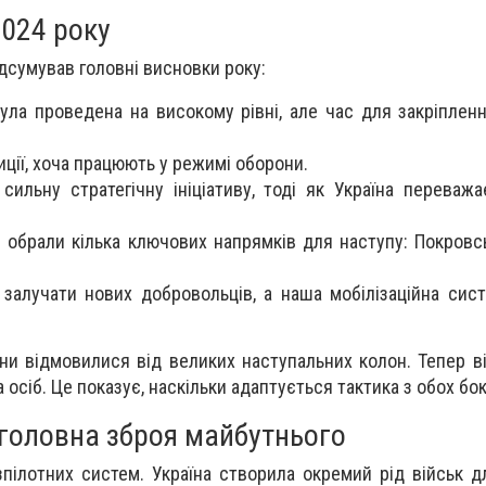
2024 року
ідсумував головні висновки року:
ула проведена на високому рівні, але час для закріпленн
ції, хоча працюють у режимі оборони.
сильну стратегічну ініціативу, тоді як Україна переважа
 обрали кілька ключових напрямків для наступу: Покровсь
залучати нових добровольців, а наша мобілізаційна сис
они відмовилися від великих наступальних колон. Тепер в
 осіб. Це показує, наскільки адаптується тактика з обох бок
 головна зброя майбутнього
зпілотних систем. Україна створила окремий рід військ д