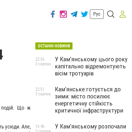
Рус
ОСТАННІ НОВИНИ
4
У Кам’янському цього року
22:56
3 серпня
капітально відремонтують
вісім тротуарів
Кам’янське готується до
22:51
3 серпня
зими: місто посилює
енергетичну стійкість
 подій. Що ж
критичної інфраструктури
У Кам’янському розпочали
ть усюди. Але,
16:46
3 серпня