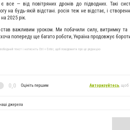
 є все — від повітряних дронів до підводних. Такі си
гу на будь-якій відстані. росія теж не відстає, і створен
на 2025 рік.
 став важливим уроком. Ми побачили силу, витримку та 
 хоча попереду ще багато роботи, Україна продовжує борот
бхідний текст і натисніть Ctrl + Enter, щоб повідомити про це редакцію
0,0
Оцініть першим
Авторизуйтесь
, щоб
 наші джерела