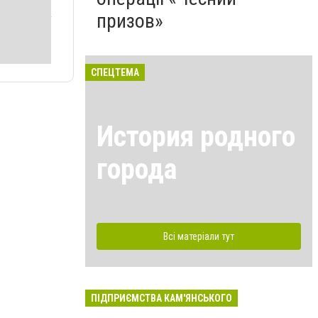
призов»
СПЕЦТЕМА
История родного
города
Всі матеріали тут
ПІДПРИЄМСТВА КАМ'ЯНСЬКОГО