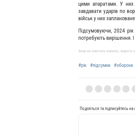
цими апаратами. У них
завдавати ударів по воро
військ у них заплановане 
Підсумовуючи, 2024 рік
потребують вирішення. І
Якщо ви помітили помилку, виділіть нео
#рік
#підсумки
#оборона
Поділіться та підписуйтесь на