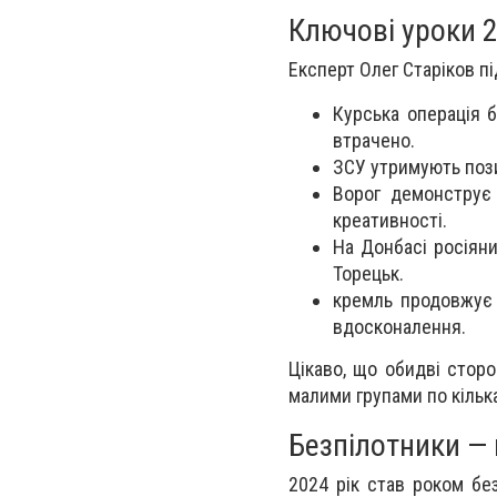
Ключові уроки 
Експерт Олег Старіков п
Курська операція б
втрачено.
ЗСУ утримують пози
Ворог демонструє 
креативності.
На Донбасі росіяни
Торецьк.
кремль продовжує 
вдосконалення.
Цікаво, що обидві стор
малими групами по кілька
Безпілотники —
2024 рік став роком бе