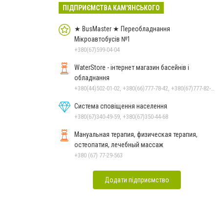
ПІДПРИЄМСТВА КАМ'ЯНСЬКОГО
★ BusMaster ★ Переобладнання
Мікроавтобусів №1
+380(67)599-04-04
WaterStore - інтернет магазин басейнів і
обладнання
+380(44)502-01-02, +380(66)777-78-42, +380(67)777-82-19, +380(67)890-80-80, +380(73)890-80-80, +380(44)502-01-03
Система сповіщення населення
+380(67)340-49-59, +380(67)350-44-68
Мануальная терапия, физическая терапия,
остеопатия, лечебный массаж
+380 (67) 77-29-563
Додати підприємство