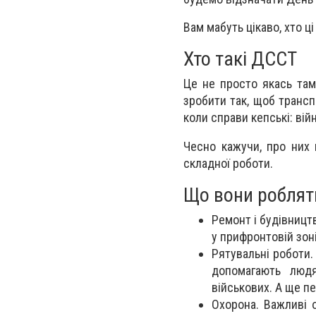
Вам мабуть цікаво, хто ц
Хто такі ДССТ
Це не просто якась там
зробити так, щоб транспо
коли справи кепські: вій
Чесно кажучи, про них м
складної роботи.
Що вони роблят
Ремонт і будівництв
у прифронтовій зон
Рятувальні роботи.
допомагають людя
військових. А ще пе
Охорона. Важливі 