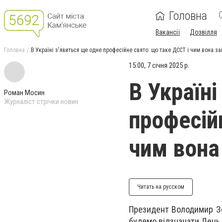
Головна
Вакансії
Дозвілля
Головна
В Україні з'явиться ще одне професійне свято: що таке ДССТ і чим вона з
15:00, 7 січня 2025 р.
В Україні
Роман Мосин
Журналіст стрічки новин
професій
чим вона
Читать на русском
Президент Володимир Зе
будемо відзначати День 