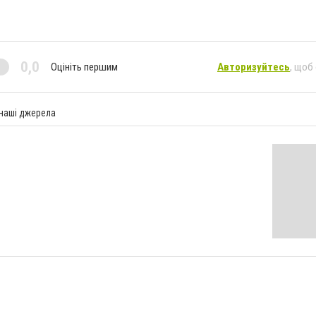
0,0
Оцініть першим
Авторизуйтесь
, щоб
 наші джерела