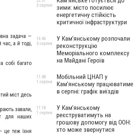
Кам’янське готується до
22:51
3 серпня
зими: місто посилює
енергетичну стійкість
критичної інфраструктури
овна задача —
У Кам’янському розпочали
16:46
час, а й тоді,
3 серпня
реконструкцію
Меморіального комплексу
на Майдані Героїв
а собі багато
Мобільний ЦНАП у
11:48
1 серпня
Кам’янському працюватиме
в серпні: графік виїздів
итий міст десь
У Кам’янському
11:18
ирають завали,
1 серпня
реєструватимуть на
рт для наших
грошову допомогу від ООН:
хто може звернутися
— це теж їхня