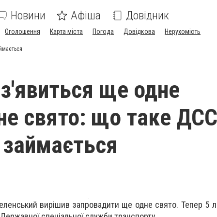
Новини
Афіша
Довідник
Оголошення
Карта міста
Погода
Довідкова
Нерухомість
аймається
 з'явиться ще одне
не свято: що таке ДСС
 займається
ленський вирішив запровадити ще одне свято. Тепер 5 
Державної спеціальної служби транспорту.