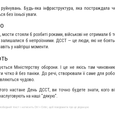
 руйнувань. Будь-яка інфраструктура, яка постраждала ч
ся без їхньої уваги.
во
и, мости стояли б розбиті роками, військові не отримали б т
в залишалися б непроїзними. ДССТ — це люди, які не боять
авіть у найгірші моменти.
ють
ється Міністерству оборони. І це не якісь там чиновник
яти чітко й без паніки. До речі, створювали її саме для роб
равляються чудово.
того настане День ДССТ, ви точно будете знати, кого віт
заслуговують на наші "дякую".
бхідний текст і натисніть Ctrl + Enter, щоб повідомити про це редакцію