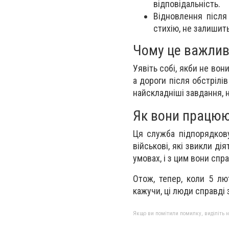
відповідальність.
Відновлення після
стихію, не залишить
Чому це важли
Уявіть собі, якби не вон
а дороги після обстрілі
найскладніші завдання, н
Як вони працю
Ця служба підпорядкову
військові, які звикли ді
умовах, і з цим вони сп
Отож, тепер, коли 5 лю
кажучи, ці люди справді 
Якщо ви помітили помилку, виділіть нео