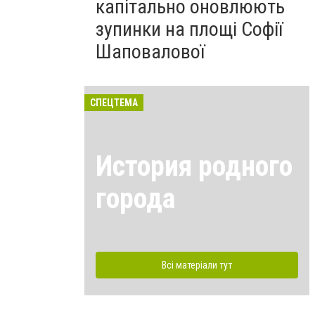
капітально оновлюють
зупинки на площі Софії
Шаповалової
СПЕЦТЕМА
История родного
города
Всі матеріали тут