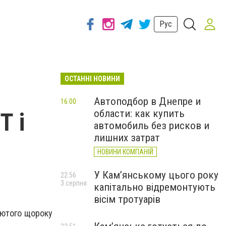
Рус
ОСТАННІ НОВИНИ
Автоподбор в Днепре и
16:00
области: как купить
Т і
автомобиль без рисков и
лишних затрат
НОВИНИ КОМПАНІЙ
У Кам’янському цього року
22:56
3 серпня
капітально відремонтують
вісім тротуарів
лютого щороку