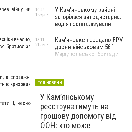
ерез війну чи
У Кам’янському районі
10:49
1 серпня
загорілася автоцистерна,
водія госпіталізували
ехніки вчасно,
Кам’янське передало FPV-
18:11
31 липня
ся братися за
дрони військовим 56-ї
Маріупольської бригади
и, а справжні
ТОП НОВИНИ
оти в кризових
У Кам’янському
ати. І, чесно
реєструватимуть на
грошову допомогу від
ООН: хто може