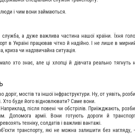
і люди і чим вони займаються.
 служба, а дуже важлива частина нашої країни. Їхня гол
рт в Україні працював чітко й надійно. І не лише в мирний 
на, криза чи надзвичайна ситуація.
ало хто знає, але ці хлопці й дівчата реально тягнуть н
ь
о доріг, мостів та іншої інфраструктури. Ну, от уявіть, розб
і. Хто буде його відновлювати? Саме вони.
 Наприклад, після повені чи обстрілів. Приїжджають, розб
м. Допомога армії. Вони готують дороги й транспо
ревозять техніку, солдатів і важливі вантажі.
об’єкти транспорту, які не можна залишити без нагляду, 