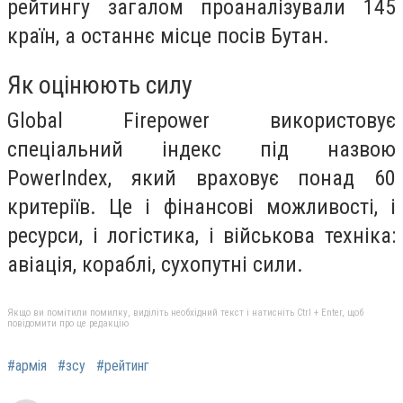
рейтингу загалом проаналізували 145
країн, а останнє місце посів Бутан.
Як оцінюють силу
Global Firepower використовує
спеціальний індекс під назвою
PowerIndex, який враховує понад 60
критеріїв. Це і фінансові можливості, і
ресурси, і логістика, і військова техніка:
авіація, кораблі, сухопутні сили.
Якщо ви помітили помилку, виділіть необхідний текст і натисніть Ctrl + Enter, щоб
повідомити про це редакцію
#армія
#зсу
#рейтинг