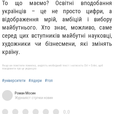
То що маємо? Освітні вподобання
українців – це не просто цифри, а
відображення мрій, амбіцій і вибору
майбутнього. Хто знає, можливо, саме
серед цих вступників майбутні науковці,
художники чи бізнесмени, які змінять
країну.
Якщо ви помітили помилку, виділіть необхідний текст і натисніть Ctrl + Enter, щоб
повідомити про це редакцію
#університети
#лідери
#топ
Роман Мосин
Журналіст стрічки новин
0,0