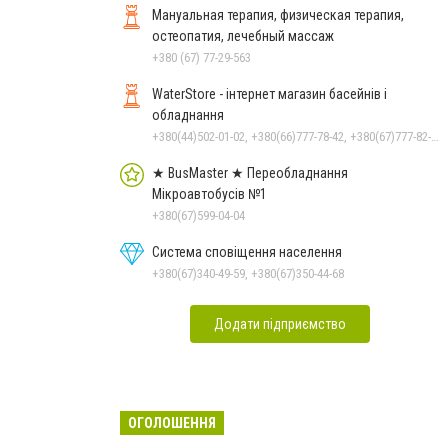
Мануальная терапия, физическая терапия,
остеопатия, лечебный массаж
+380 (67) 77-29-563
WaterStore - інтернет магазин басейнів і
обладнання
+380(44)502-01-02, +380(66)777-78-42, +380(67)777-82-19, +380(67)890-80-80, +380(73)890-80-80, +380(44)502-01-03
★ BusMaster ★ Переобладнання
Мікроавтобусів №1
+380(67)599-04-04
Система сповіщення населення
+380(67)340-49-59, +380(67)350-44-68
Додати підприємство
ОГОЛОШЕННЯ