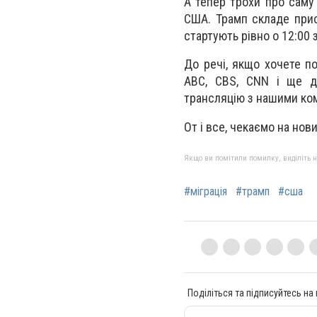
А тепер трохи про саму 
США. Трамп складе прис
стартують рівно о 12:00 
До речі, якщо хочете по
ABC, CBS, CNN і ще де
трансляцію з нашими ко
От і все, чекаємо на нов
Якщо ви помітили помилку, виділіть нео
#міграція
#трамп
#сша
Поділіться та підписуйтесь на