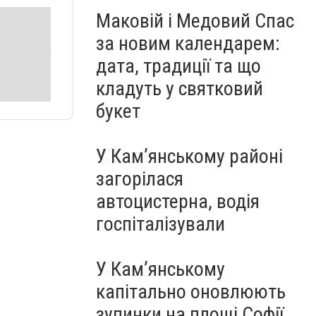
Маковій і Медовий Спас
за новим календарем:
дата, традиції та що
кладуть у святковий
букет
У Кам’янському районі
загорілася
автоцистерна, водія
госпіталізували
У Кам’янському
капітально оновлюють
зупинки на площі Софії