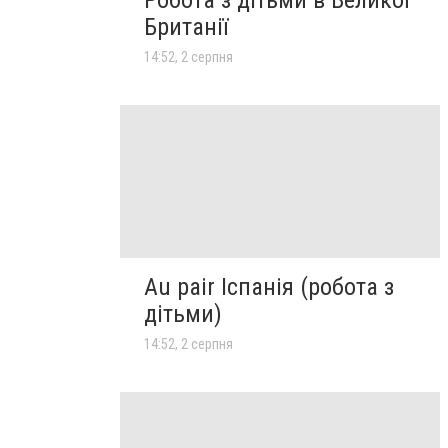
Робота з дітьми в Великої
Британії
14:52, 2 серпня
Au pair Іспанія (робота з
дітьми)
14:52, 2 серпня