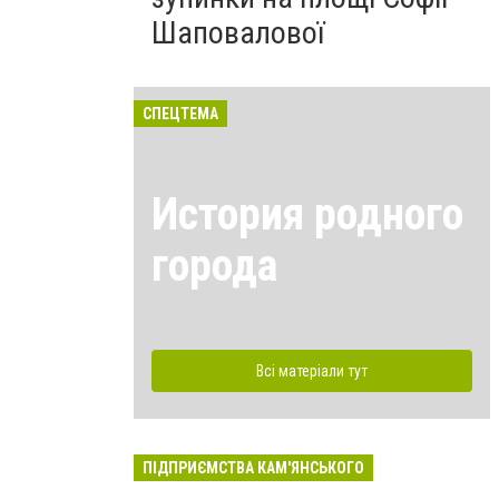
Шаповалової
СПЕЦТЕМА
История родного
города
Всі матеріали тут
ПІДПРИЄМСТВА КАМ'ЯНСЬКОГО