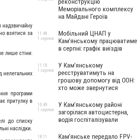
реконструкцію
Меморіального комплексу
на Майдані Героїв
и надзвичайну
Мобільний ЦНАП у
но взятися за
11:48
1 серпня
Кам’янському працюватиме
в серпні: графік виїздів
не лише стіни:
У Кам’янському
11:18
1 серпня
реєструватимуть на
ід нелегальних
грошову допомогу від ООН:
хто може звернутися
ння програми
ає притулку в
У Кам’янському районі
10:49
1 серпня
загорілася автоцистерна,
водія госпіталізували
елі до списку
ьні наслідки.
Кам’янське передало FPV-
18:11