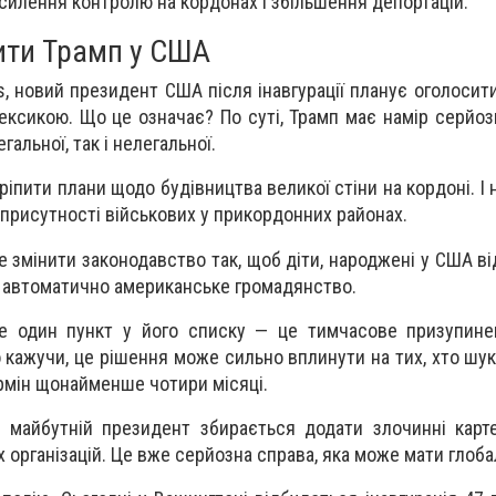
осилення контролю на кордонах і збільшення депортацій.
ити Трамп у США
, новий президент США після інавгурації планує оголосит
ексикою. Що це означає? По суті, Трамп має намір серйоз
гальної, так і нелегальної.
іпити плани щодо будівництва великої стіни на кордоні. І 
присутності військових у прикордонних районах.
е змінити законодавство так, щоб діти, народжені у США в
и автоматично американське громадянство.
е один пункт у його списку — це тимчасове призупине
 кажучи, це рішення може сильно вплинути на тих, хто шук
рмін щонайменше чотири місяці.
і, майбутній президент збирається додати злочинні карт
 організацій. Це вже серйозна справа, яка може мати глобал