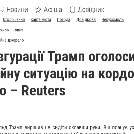
Новини
Афіша
Довідник
Оголошення
Карта міста
Погода
Довідкова
Нерухомість
сикою – Reuters
ійне джерело
вгурації Трамп оголос
йну ситуацію на кордо
 – Reuters
альд Трамп вирішив не сидіти склавши руки. Він планує у