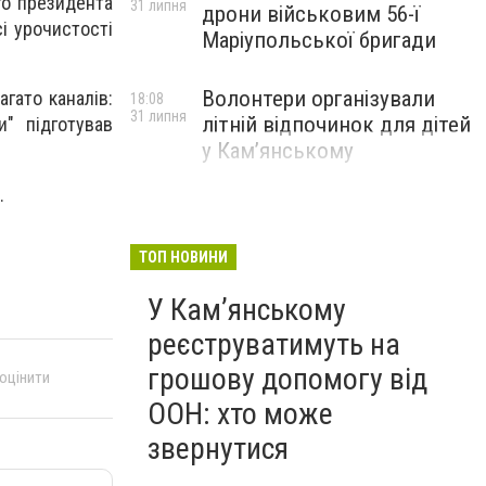
го президента
31 липня
дрони військовим 56-ї
і урочистості
Маріупольської бригади
Волонтери організували
гато каналів:
18:08
31 липня
літній відпочинок для дітей
" підготував
у Кам’янському
.
ТОП НОВИНИ
У Кам’янському
реєструватимуть на
грошову допомогу від
 оцінити
ООН: хто може
звернутися