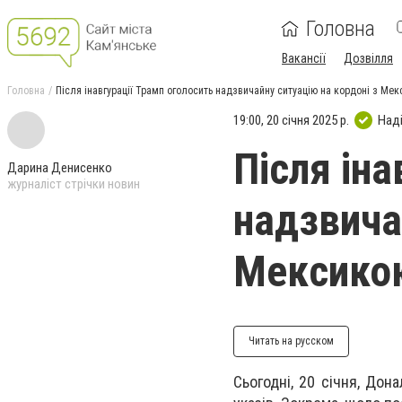
Головна
Вакансії
Дозвілля
Головна
Після інавгурації Трамп оголосить надзвичайну ситуацію на кордоні з Мек
19:00, 20 січня 2025 р.
Над
Після іна
Дарина Денисенко
журналіст стрічки новин
надзвича
Мексикою
Читать на русском
Сьогодні, 20 січня, Дон