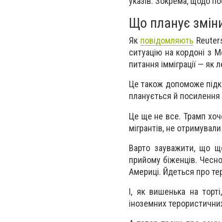
указів. Зокрема, щодо п
Що планує змін
Як
повідомляють
Reuters
ситуацію на кордоні з М
питання імміграції — як ле
Це також допоможе підкр
планується й посилення 
Це ще не все. Трамп хоч
мігрантів, не отримувал
Варто зауважити, що щ
прийому біженців. Чесно
Америці. Йдеться про те
І, як вишенька на торт
іноземних терористичних