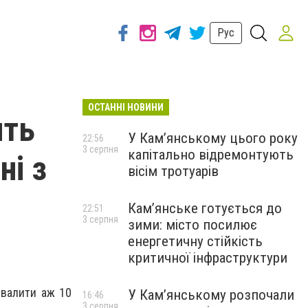
Рус
ОСТАННІ НОВИНИ
ить
У Кам’янському цього року
22:56
3 серпня
капітально відремонтують
ні з
вісім тротуарів
Кам’янське готується до
22:51
3 серпня
зими: місто посилює
енергетичну стійкість
критичної інфраструктури
хвалити аж 10
У Кам’янському розпочали
16:46
3 серпня