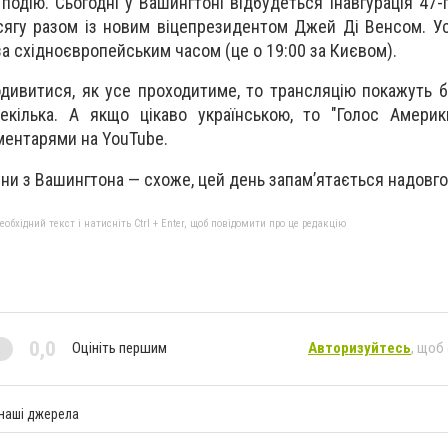
подію. Сьогодні у Вашингтоні відбудеться інавгурація 47-
ягу разом із новим віцепрезидентом Джей Ді Венсом. Ус
за східноєвропейським часом (це о 19:00 за Києвом).
дивитися, як усе проходитиме, то трансляцію покажуть ба
кілька. А якщо цікаво українською, то "Голос Америки
ментарями на YouTube.
ини з Вашингтона — схоже, цей день запам’ятається надовго
бхідний текст і натисніть Ctrl + Enter, щоб повідомити про це редакцію
0,0
Оцініть першим
Авторизуйтесь
, щоб
 наші джерела