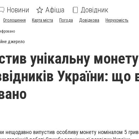
Новини
Афіша
Довідник
Оголошення
Карта міста
Погода
Довідкова
Нерухомість
шифровано
ійне джерело
стив унікальну монету
відників України: що в
вано
ни нещодавно випустив особливу монету номіналом 5 гриве