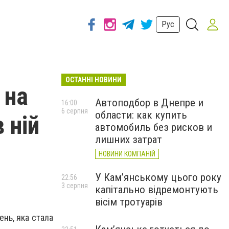
Рус
ОСТАННІ НОВИНИ
 на
Автоподбор в Днепре и
16:00
6 серпня
области: как купить
 ній
автомобиль без рисков и
лишних затрат
НОВИНИ КОМПАНІЙ
У Кам’янському цього року
22:56
3 серпня
капітально відремонтують
вісім тротуарів
нь, яка стала