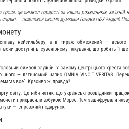
 героїчній роботі Служби зовнішньої розвідки України.
 гроші, це символ гордості за наших розвідників, за їхній 
ть справі, — поділився своїми думками Голова НБУ Андрій Пи
монету
 сплаву нейзильберу, а її тираж обмежений — всього
сі вони доступні в сувенірному пакуванні, що робить її щ
 головний символ служби. У самому центрі цього хреста з
ло нього — латинський напис OMNIA VINCIT VERITAS. Пере
ремагає все". Красиво ж, правда?
ту світу. Це ніби натяк, що українські розвідники працю
 монети прикрасили азбукою Морзе. Там зашифрували назв
і штуки — справжній подарунок.
и