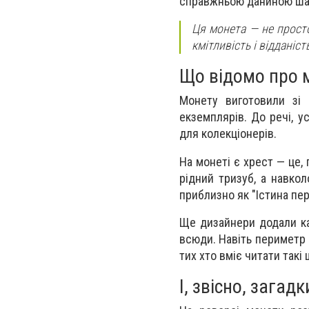
справжньою даниною шани
Ця монета — не просто
кмітливість і відданіс
Що відомо про 
Монету виготовили зі
екземплярів. До речі, у
для колекціонерів.
На монеті є хрест — це,
рідний тризуб, а навко
приблизно як "Істина пе
Ще дизайнери додали кар
всюди. Навіть периметр
тих хто вміє читати так
І, звісно, загадк