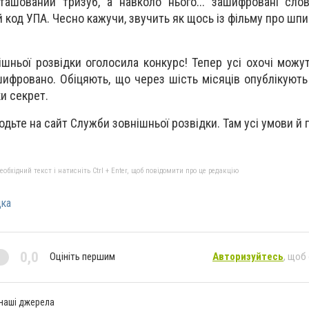
ташований тризуб, а навколо нього... зашифровані сло
код УПА. Чесно кажучи, звучить як щось із фільму про шпигу
ішньої розвідки оголосила конкурс! Тепер усі охочі можу
шифровано. Обіцяють, що через шість місяців опублікують
и секрет.
одьте на сайт Служби зовнішньої розвідки. Там усі умови й
бхідний текст і натисніть Ctrl + Enter, щоб повідомити про це редакцію
дка
0,0
Оцініть першим
Авторизуйтесь
, щоб
 наші джерела