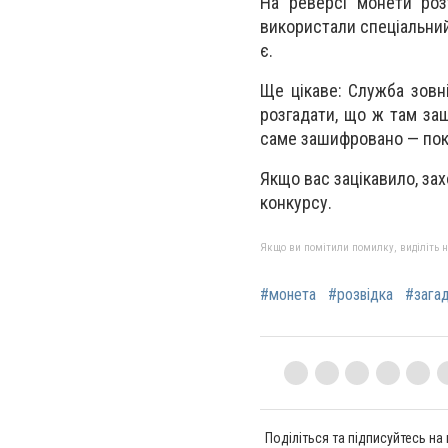
На реверсі монети роз
використали спеціальний 
є.
Ще цікаве: Служба зовн
розгадати, що ж там за
саме зашифровано — пок
Якщо вас зацікавило, зах
конкурсу.
Якщо ви помітили помилку, виділіть нео
#монета
#розвідка
#зага
Поділіться та підписуйтесь на