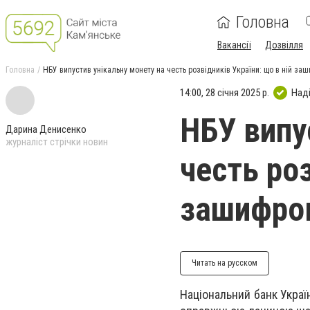
Головна
Вакансії
Дозвілля
Головна
НБУ випустив унікальну монету на честь розвідників України: що в ній за
14:00, 28 січня 2025 р.
Над
НБУ випу
Дарина Денисенко
журналіст стрічки новин
честь роз
зашифро
Читать на русском
Національний банк Украї