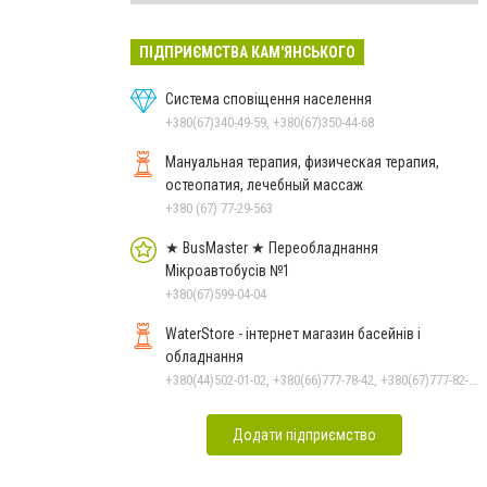
ПІДПРИЄМСТВА КАМ'ЯНСЬКОГО
Система сповіщення населення
+380(67)340-49-59, +380(67)350-44-68
Мануальная терапия, физическая терапия,
остеопатия, лечебный массаж
+380 (67) 77-29-563
★ BusMaster ★ Переобладнання
Мікроавтобусів №1
+380(67)599-04-04
WaterStore - інтернет магазин басейнів і
обладнання
+380(44)502-01-02, +380(66)777-78-42, +380(67)777-82-19, +380(67)890-80-80, +380(73)890-80-80, +380(44)502-01-03
Додати підприємство