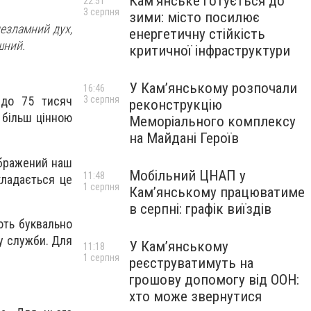
Кам’янське готується до
22:51
3 серпня
зими: місто посилює
незламний дух,
енергетичну стійкість
шний.
критичної інфраструктури
У Кам’янському розпочали
16:46
3 серпня
 до 75 тисяч
реконструкцію
е більш цінною
Меморіального комплексу
на Майдані Героїв
ображений наш
Мобільний ЦНАП у
11:48
кладається це
1 серпня
Кам’янському працюватиме
в серпні: графік виїздів
ють буквально
у служби. Для
У Кам’янському
11:18
1 серпня
реєструватимуть на
грошову допомогу від ООН:
хто може звернутися