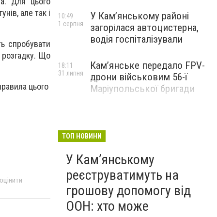
ва. Для цього
нів, але так і
У Кам’янському районі
10:49
1 серпня
загорілася автоцистерна,
водія госпіталізували
ть спробувати
 розгадку. Що
Кам’янське передало FPV-
18:11
31 липня
дрони військовим 56-ї
 правила цього
Маріупольської бригади
ТОП НОВИНИ
У Кам’янському
реєструватимуть на
 оцінити
грошову допомогу від
ООН: хто може