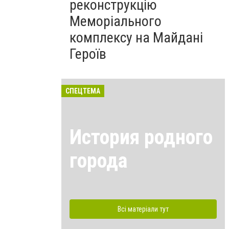
реконструкцію
Меморіального
комплексу на Майдані
Героїв
СПЕЦТЕМА
История родного
города
Всі матеріали тут