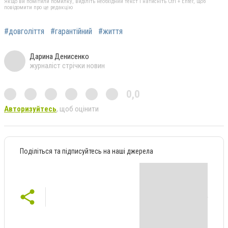
Якщо ви помітили помилку, виділіть необхідний текст і натисніть Ctrl + Enter, щоб
повідомити про це редакцію
#довголіття
#гарантійний
#життя
Дарина Денисенко
журналіст стрічки новин
0,0
Авторизуйтесь
, щоб оцінити
Поділіться та підписуйтесь на наші джерела